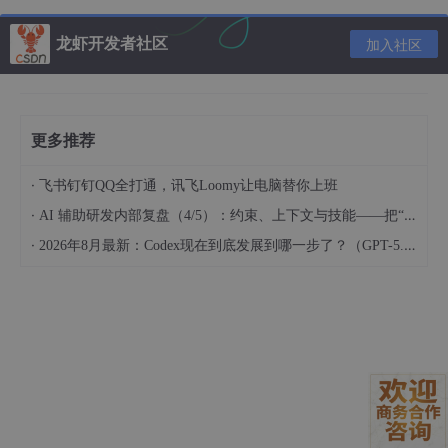
扩展测试
：扩大测试集并在更大范围内尝试
导入到 Trae
：将创建好的技能导入到 Trae 中使用
龙虾开发者社区
加入社区
在这里有个很重要的点，
导入到Trae
,我们主打的是
工具制造工
具
，既然，我们有了一个能制造工具的工具–
skill-creator
，那就要
用起来，
更多推荐
1.2.1 Traec导入skill-creator
·
飞书钉钉QQ全打通，讯飞Loomy让电脑替你上班
切换到Trae的SOLO模式（当然，好像不切也可而已，习惯了而
·
AI 辅助研发内部复盘（4/5）：约束、上下文与技能——把“人的判断”工程化
已）：
·
2026年8月最新：Codex现在到底发展到哪一步了？（GPT-5.6与ChatGPT Pro分享）