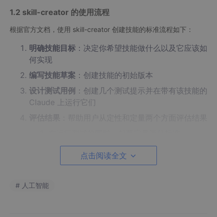
1.2 skill-creator 的使用流程
根据官方文档，使用 skill-creator 创建技能的标准流程如下：
明确技能目标
：决定你希望技能做什么以及它应该如
何实现
编写技能草案
：创建技能的初始版本
设计测试用例
：创建几个测试提示并在带有该技能的
Claude 上运行它们
评估结果
：帮助用户从定性和定量两个方面评估结果
在运行测试的同时，起草定量评估标准
使用
eval
-viewer/generate_review.
py
脚本
点击阅读全文
向用户展示结果
# 人工智能
优化技能
：根据用户的评估反馈重写技能
重复迭代
：直到你和用户满意为止