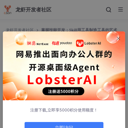
龙虾开发者社区
龙虾开发者社区
掌握技能开发：Skill用工具制造工具的艺术
掌握技能开发：Skill用工具制造工具的艺术
ak47maker
1415人浏览 · 2026-02-27 11:45:18
前言
在
AI
辅助
开发
的时代，技能（
Skill
）已经成为扩展 AI 能力的重要
方式。虽然 Trae 提供了技能的使用功能，但本文将介绍如何使用
anthropics的
skill-creator
来创建自定义技能，然后从 Trae 中导
注册下载,立即享5000积分使用额度！
入并使用这些技能。一句话概括就是：用工具制造工具。
本文将以 markdown_to_word 技能为例，详细介绍如何使用 skill-
creator 创建、测试和优化技能，帮助你快速掌握"用工具制造工
立即访问