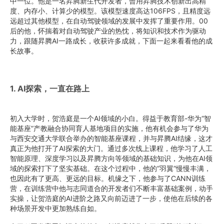
中一位。他是一名昇腾新生代开发者，曾用昇腾技术创新出高精
度、内存小、计算少的模型。该模型速度高达106FPS，且精度远
远超过其他模型，在自动驾驶领域的发展中发挥了重要作用。00
后的他，怀揣着对自动驾驶产业的热忱，将知识和技术作为驱动
力，跟随昇腾AI一路成长，收获许多成就，下面一起来看看他的成
长故事。
1. AI探索，一直在路上
初入大学时，贺浩庭是一个AI领域的小白。得益于教育部-华为“智
能基座”产教融合协同育人基地项目的实施，他有机会参与了华为
与西安交通大学联合举办的智能基座课程，并与昇腾AI结缘，这才
真正为他打开了AI探索的大门。通过多次线上课程，他学习了人工
智能原理、深度学习以及昇腾方向等领域的基础知识，为他在AI领
域的探索打下了坚实基础。在这个过程中，他的“羽翼”慢慢丰满，
也因此有了更高、更远的目标。机缘之下，他参与了CANN训练
营，在训练营中他与志同道合的开发者们不断丰富基础案例，动手
实操，让贺浩庭的AI进阶之路又向前迈进了一步，使他在后续的各
种场景开发中更加熟练自如。