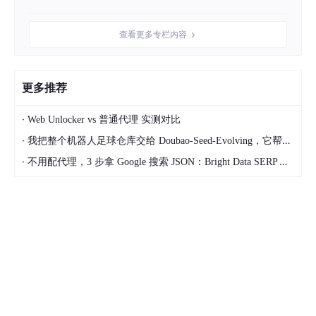
CANN作为桥梁，能让开发者基于昇腾平台快速构建自己的应用，
且上层AI框架能在底层NPU上高效运行，同时它的强大算力，也让
模型性能更加强大。
查看更多专栏内容
在技术创新上，他们使用多流3DCNN的网络进行车辆行为识别，
识别精度高达99%，可用于工业界落地。其次使用结合StrongSO
更多推荐
RT进行车辆目标跟踪，得到车辆轨迹后，使用Traffic-STGCNN对
其未来轨迹预测，预测未来轨迹也能确保安全性，通过这两个技
术，能够构建更大范围，更安全的高级辅助驾驶系统。
·
Web Unlocker vs 普通代理 实测对比
·
说了这么多技术的内容，是否真的可以应用于产业与行业的落地
我把整个机器人足球仓库交给 Doubao-Seed-Evolving，它帮我优化了一套足球战术
呢？贺浩庭笃定地回答道，“我们拥有团队中先进的智能视觉道路
·
不用配代理，3 步拿 Google 搜索 JSON：Bright Data SERP API 实战
场景识别算法作为项目的核心，可以快速高效的识别道路场景上的
各种元素，在面对突发情况时可以做出快速反应，从而避免事故的
发生”。技术的落地不是一蹴而就的，新生代开发者们在实践中不
断地优化和发展技术，通过项目的实践，不断积累经验和知识，相
信在不久的将来，定能攻克产业的难关。
3. 昇腾创新驱动，共建AI生态
根据《 人工智能产业人才发展报告 》统计，目前中国的AI人才缺