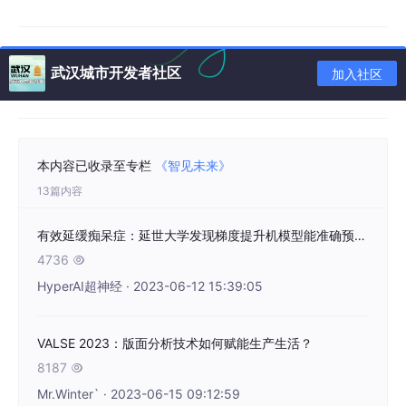
2. 集少年之智，克产业难关
武汉城市开发者社区
加入社区
国家自动驾驶产业的发展一直面临许多技术难题，无人车
的安全性非常依赖视觉识别算法对道路场景元素的精确感
知和检测，只有准确且及时地检测车辆以及行人等元素，
才能最大程度地避免事故的发生。而算法所搭载系统的实
本内容已收录至专栏
《智见未来》
时性较差、检测精准度较低也是如今自动驾驶行业的痛点
13篇内容
问题。贺浩庭在这一领域关注已久，在有了一定的积淀
后，他希望结合在CANN上的经验和优势做出更好的应
有效延缓痴呆症：延世大学发现梯度提升机模型能准确预测 BPSD 亚综合征
用。在第八届中国国际“互联网+”大学生创新创业大赛全国
4736

总决赛中，他带领团队利用昇腾AI基础软硬件技术，提出
HyperAI超神经 · 2023-06-12 15:39:05
了针对自动驾驶的一种新的解决方案，以车辆行为识别和
轨迹预测作高级辅助驾驶的关键技术，针对自动驾驶领域
的算法关键性难题进行攻克。
VALSE 2023：版面分析技术如何赋能生产生活？
值得一提的是，贺浩庭和团队将创新AI算法应用到华为的ADS辅助
8187

驾驶系统中，把创新设计的算法与强大算力的CANN计算架构相结
Mr.Winter` · 2023-06-15 09:12:59
合，在CANN架构上进行应用，取得了不错的性能优势。他强调，