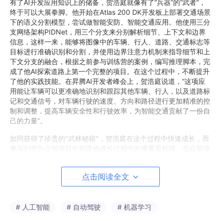
有了AI开发应用知识上的储备，贺浩庭就像有了“兵器”的“武者”，
终于可以大展拳脚。他开始在Atlas 200 DK开发板上部署交通场景
下的语义分割模型，尝试做智能安防、智能交通应用。他使用三分
支网络架构PIDNet，用三个分支来分别解析细节、上下文和边界
信息，这样一来，能够将图像中的车辆、行人、道路、交通标志等
目标进行准确识别和分割，并使用边界注意力机制来指导细节和上
下文分支的融合，根据之前参与训练营的案例，编写推理脚本，完
成了他AI探索道路上第一个完整的项目。在这个过程中，不断提升
了他的实践技能。在昇腾AI开发者峰会上，贺浩庭说道，“这项应
用能让车辆可以更准确地识别和跟踪其他车辆、行人，以及道路标
记和交通信号，对车辆行驶的速度、方向和路径进行更加精准的控
制和调整，提高车辆安全性和行驶效率，为智能交通贡献了一份自
己的力量”。
如同获得了珍贵的"武林秘籍"，贺浩庭在这个过程中快速成长，而
参与到华为众智项目中则是他成长过程中的重要里程碑。在众智项
目的开发中，他逐渐承担起核心工作的责任，利用昇腾AI基础硬件
进行训练和推理开源模型，并不断优化代码以实现精度达到原论文
点击阅读全文
水平。此外，他通过修改原生PyTorch接口，以确保模型可以在N
PU上正常进行训练和推理。正是通过这些实践经验，提升了他的
开发能力，让贺浩庭不断成长为能独当一面的项目负责人，有了向
# 人工智能
# 自动驾驶
# 机器学习
前探索的胆量和底气。