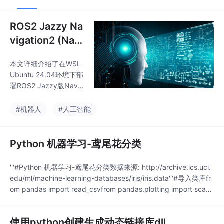
ROS2 Jazzy Na
vigation2 (Nav
2)
本文详细介绍了在WSL
Ubuntu 24.04环境下部
署ROS2 Jazzy版Navig
ation2（Nav2）的完整
流程。主要内容包括：
#机器人
#人工智能
1）WSL环境准备与Ubu
ntu基础配置；2）ROS
2 Jazzy的安装与环境
Python 机器学习-鸢尾花分类
初始化；3）Nav2的二
进制安装与源码编译方
'''#Python 机器学习-鸢尾花分类数据来源: http://archive.ics.uci.
法；4）使用TurtleBot3
edu/ml/machine-learning-databases/iris/iris.data'''#导入类库fr
仿真验证导航功能；
om pandas import read_csvfrom pandas.plotting import scatt
5）常见问题解决方
er_matrixfrom matplotlib ...
案。文章重点强调了关
键配置参数（如TURTL
使用python创建生成动态链接库dll