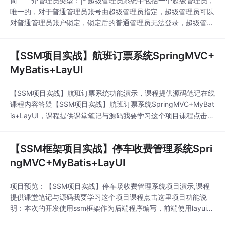
简 介管理员类型：|- 超级管理员系统中包括一个超级管理员，
唯一的，对于普通管理员账号由超级管理员指定，超级管理员可以
对普通管理员账户锁定，锁定后的普通管理员无法登录，超级管理
员可以增加部门信息（部门人数统计）。查看普通管理员登录日志
记录。|- 普通管理员创建本部门员工信息，对员工信息进
【SSM项目实战】航班订票系统SpringMVC+
行。。。。01、项目开发准备【录播】项目功能演示与说明(7分
钟) 免费试学【录播】项目开发...
MyBatis+LayUI
【SSM项目实战】航班订票系统功能演示，课程提供源码笔记在线
课程内容答疑【SSM项目实战】航班订票系统SpringMVC+MyBat
is+LayUI，课程提供课堂笔记与源码我要学习这个项目课程点击这
里本次的开发使用ssm框架作为后端程序编写，前端使用layui框架
作为页面显示。本次使用的开发工具包括：IDEA 2020 + MySQL
【SSM框架项目实战】停车收费管理系统Spri
8.x(云数据库)。使用的开发版本：JDK 11(oracle
ngMVC+MyBatis+LayUI
项目预览：【SSM项目实战】停车场收费管理系统项目演示,课程
提供课堂笔记与源码我要学习这个项目课程点击这里项目功能说
明：本次的开发使用ssm框架作为后端程序编写，前端使用layui框
架作为页面显示。本次使用的开发工具包括：IDEA 2020 +MySQ