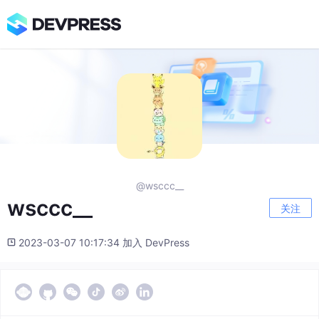
@wsccc__
wsccc__
关注
2023-03-07 10:17:34 加入 DevPress