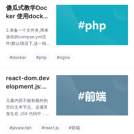
傻瓜式教学Doc
ker 使用docker
compose部署 p
2.准备一个文件夹,用来
hp nginx mysql
放你的compse.yml文
件(默认情况下,这一组
服务的名字就是你这个
文件夹名字),adminer
#docker
#php
#nginx
这个东西是 管理数据库
的,前身是phpAdmin的
影子,它长这个样子。O
react-dom.dev
K没问题,说明Nginx 已
elopment.js:86
经和 PHP 正常通讯了,
Warning: valida
我们再来看一下数据库
元素内部不能有额外的
teDOMNesting
请求;再给一个custome
空白文本节点。这通常
_frame.conf文件,然后
(...): Whitespa
发生在 JSX 代码中，可
就成功了,我们这个时候
ce text nodes
能是由于代码格式化或
访问一下测试一下。下
排版引起的。标签内部
cannot appear
#javascript
#react.js
#前端
面开始利用这三个镜像
没有额外的空白文本节