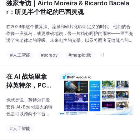
独家专访｜Airto Moreira & Ricardo Bacela
r：听见半个世纪的巴西灵魂
在2026年这个被算法、流量和碎片化聆听定义的时代，他们的合
作像一座孤岛，或更准确地说，像一片精心呵护的雨林——里面充
满了古老律动的呼吸、未来电声的光晕，以及将两者无缝缝合的、
属于这个时代的工匠精神。当84岁的大师在录音室里感到“孩童般
的快乐”，当全能制作人动用一切技术只为捕捉那一丝“极致的真实”
#人工智能
#scrapy
#matplotlib
+1
时，音乐便超越了娱乐与商品，回归到它最原始的形态：一次灵魂
的寻根，一场跨越半个世纪的、温暖的握手。在为
在 AI 战场里拿
掉英特尔，PC
能活吗？
也就是说，英特尔开发
套件 AIxBoard最大的特
色是可以跨两个平台系
统，市面上绝大多数开
发板（包括英伟达），
#人工智能
只能装入Lunix DEBUG