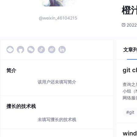
橙
@weixin_46104215
2022
文章
git 
简介
该用户还未填写简介
查询之后
小组（N
网络服
擅长的技术栈
#git
未填写擅长的技术栈
wi