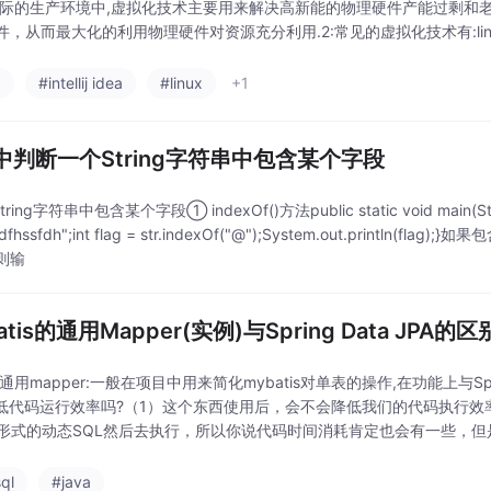
实际的生产环境中,虚拟化技术主要用来解决高新能的物理硬件产能过剩和
，从而最大化的利用物理硬件对资源充分利用.2:常见的虚拟化技术有:linux虚拟机
是实现
a
#intellij idea
#linux
+1
va中判断一个String字符串中包含某个字段
ring字符串中包含某个字段① indexOf()方法public static void main(String
hdfhssfdh";int flag = str.indexOf("@");System.out.prin
则输
atis的通用Mapper(实例)与Spring Data JPA的区
通用mapper:一般在项目中用来简化mybatis对单表的操作,在功能上与Spri
降低代码运行效率吗?（1）这个东西使用后，会不会降低我们的代码执行
L形式的动态SQL然后去执行，所以你说代码时间消耗肯定也会有一些，
端的接口，通
ql
#java