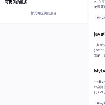
可提供的服务
的.在
物理硬件
目标:
暂无可提供的服务
#jav
ja
1.判断St
@rtfg
复的，
Myb
一:概念
er会
的XM
供给前
#mys