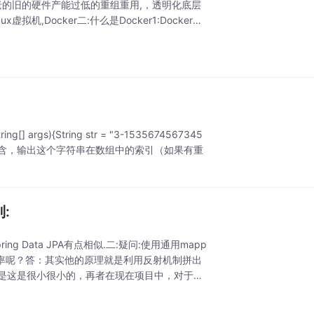
老的旧的硬件产能过低的重组重用,，透明化底层
,Docker二:什么是Docker1:Docker的
[] args){String str = "3-1535674567345
tln(flag);}如果包含，输出这个字符串在数组中的索引（如果有重
别:
ng Data JPA有点相似.二:疑问:使用通用mapp
效率呢？答：其实他的原理就是利用反射机制拼出
但是这是很小很小的，再者在现在项目中，对于提