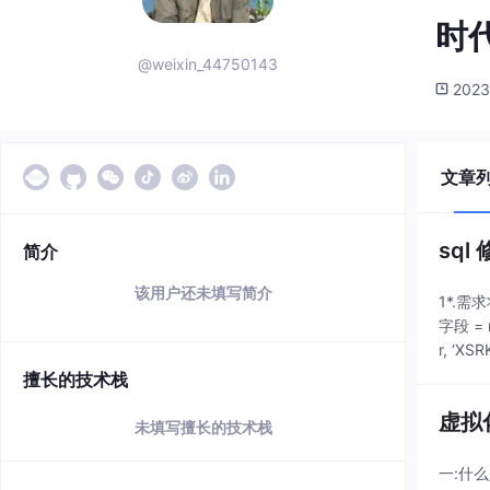
时
@weixin_44750143
2023
文章
sq
简介
该用户还未填写简介
1*.需求
字段 = 
r, ‘XSR
擅长的技术栈
虚拟化
未填写擅长的技术栈
一:什