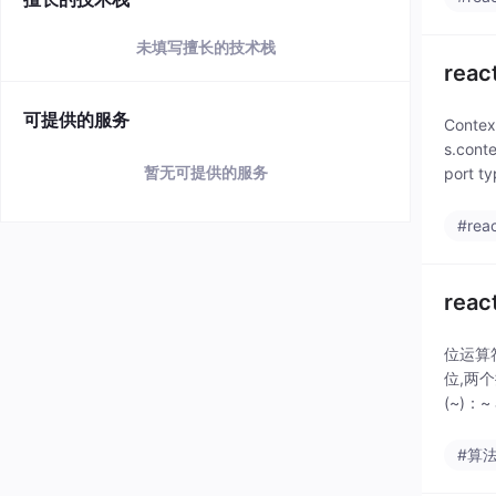
未填写擅长的技术栈
rea
可提供的服务
Conte
s.con
暂无可提供的服务
port t
#reac
re
位运算符
位,两个
(~)：~
#算