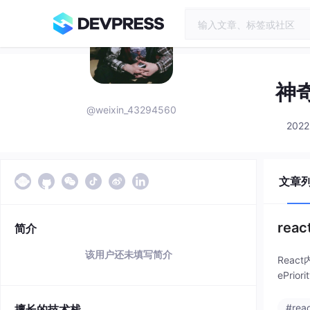
神
@weixin_43294560
2022
文章
rea
简介
该用户还未填写简介
React
ePrior
#reac
擅长的技术栈