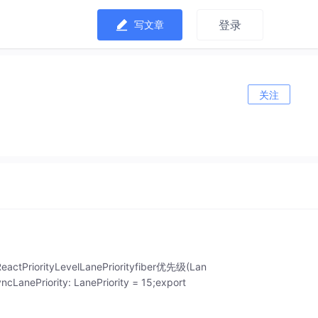
登录
写文章
关注
riorityLevelLanePriorityfiber优先级(Lan
anePriority: LanePriority = 15;export