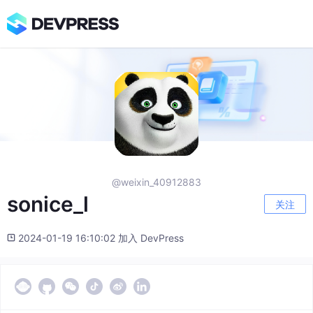
@weixin_40912883
sonice_l
关注
2024-01-19 16:10:02 加入 DevPress