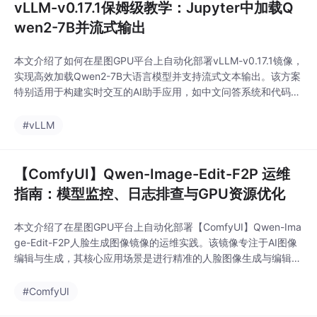
vLLM-v0.17.1保姆级教学：Jupyter中加载Q
wen2-7B并流式输出
本文介绍了如何在星图GPU平台上自动化部署vLLM-v0.17.1镜像，
实现高效加载Qwen2-7B大语言模型并支持流式文本输出。该方案
特别适用于构建实时交互的AI助手应用，如中文问答系统和代码生
成工具，显著提升大模型推理效率和服务响应速度。
#vLLM
【ComfyUI】Qwen-Image-Edit-F2P 运维
指南：模型监控、日志排查与GPU资源优化
本文介绍了在星图GPU平台上自动化部署【ComfyUI】Qwen-Ima
ge-Edit-F2P人脸生成图像镜像的运维实践。该镜像专注于AI图像
编辑与生成，其核心应用场景是进行精准的人脸图像生成与编辑。
文章重点分享了部署后的服务监控、日志排查及GPU资源优化策
略，旨在保障生成服务的稳定与高效运行。
#ComfyUI