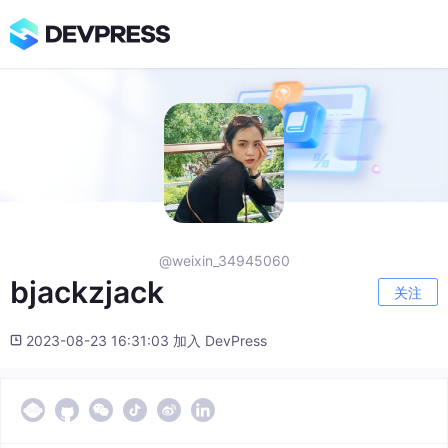
@weixin_34945060
bjackzjack
关注
2023-08-23 16:31:03 加入 DevPress