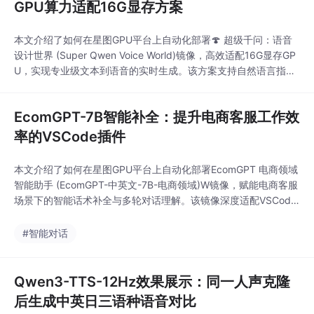
GPU算力适配16G显存方案
本文介绍了如何在星图GPU平台上自动化部署🍄 超级千问：语音
设计世界 (Super Qwen Voice World)镜像，高效适配16G显存GP
U，实现专业级文本到语音的实时生成。该方案支持自然语言指令
控制语气、语速与情感，典型应用于AI配音、交互式语音设计及多
媒体内容创作，显著降低语音合成的硬件门槛。
EcomGPT-7B智能补全：提升电商客服工作效
率的VSCode插件
本文介绍了如何在星图GPU平台上自动化部署EcomGPT 电商领域
智能助手 (EcomGPT-中英文-7B-电商领域)W镜像，赋能电商客服
场景下的智能话术补全与多轮对话理解。该镜像深度适配VSCode
插件环境，可实时结合订单、库存及用户画像生成精准、合规的客
服响应，显著提升重复咨询处理效率。
#智能对话
Qwen3-TTS-12Hz效果展示：同一人声克隆
后生成中英日三语种语音对比