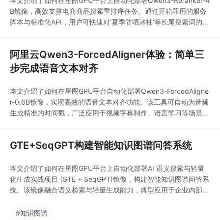
本文介绍了如何在星图GPU平台上自动化部署Qwen3-Reranker-4
B镜像，高效支撑电商商品搜索重排序任务。通过开箱即用的服务
脚本与标准化API，用户可快速对‘夏季防晒冰袖’等长尾搜索词的候
选商品进行语义相关性打分与精准排序，显著提升NDCG@5与点
击率，优化搜索转化效果。
阿里云Qwen3-ForcedAligner体验：简单三
步完成语音文本对齐
本文介绍了如何在星图GPU平台自动化部署Qwen3-ForcedAligne
r-0.6B镜像，实现高效的语音文本对齐功能。该工具可自动为音频
生成精准的时间戳，广泛应用于视频字幕制作、语言学习等场景，
大幅提升内容创作与教育效率。
GTE+SeqGPT构建智能知识图谱问答系统
本文介绍了如何在星图GPU平台上自动化部署AI 语义搜索与轻量
化生成实战项目 (GTE + SeqGPT)镜像，构建智能知识图谱问答系
统。该镜像融合语义检索与轻量生成能力，典型应用于企业内部技
术文档的精准问答与故障排查，显著提升知识检索效率与回答准确
性。
#知识图谱