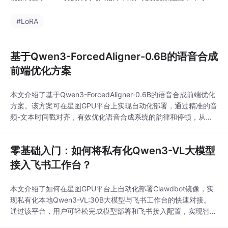
过自然语言描述快速生成复古像素风格的图片，适用于游戏素材设
计、社交媒体头像制作等场景。
#LoRA
基于Qwen3-ForcedAligner-0.6B的语音合成
前端优化方案
本文介绍了基于Qwen3-ForcedAligner-0.6B的语音合成前端优化
方案。该方案可在星图GPU平台上实现自动化部署，通过精准的音
频-文本时间戳对齐，有效优化语音合成系统的韵律和停顿，从而
生成更自然、更具表现力的合成语音，提升有声书、虚拟主播等应
用的用户体验。
零基础入门：如何将私有化Qwen3-VL大模型
接入飞书工作台？
本文介绍了如何在星图GPU平台上自动化部署Clawdbot镜像，实
现私有化本地Qwen3-VL:30B大模型与飞书工作台的快速对接。
通过该平台，用户可轻松完成模型部署和飞书接入配置，实现智能
对话、图片理解等AI功能在企业协作场景中的应用，提升工作效