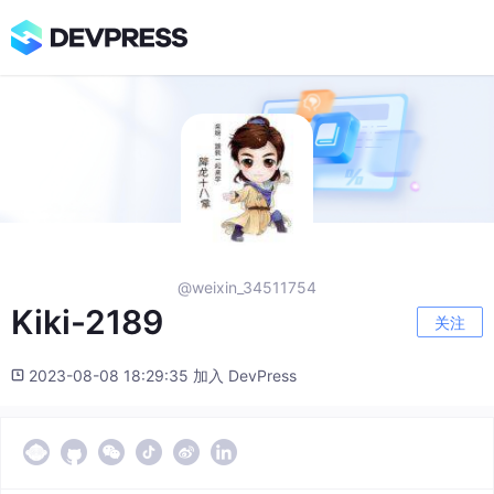
@weixin_34511754
Kiki-2189
关注
2023-08-08 18:29:35 加入 DevPress