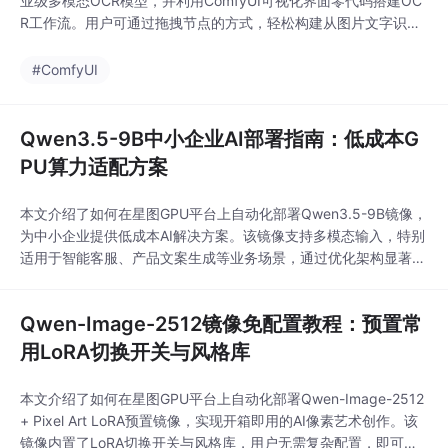
业级多模态OCR模型，并利用ComfyUI可视化界面零代码搭建OC
R工作流。用户可通过拖拽节点的方式，轻松构建从图片文字识别
到文本后处理（如翻译）的自动化流程，高效处理扫描文档、截图
等场景中的文字信息提取任务。
#ComfyUI
Qwen3.5-9B中小企业AI部署指南：低成本G
PU算力适配方案
本文介绍了如何在星图GPU平台上自动化部署Qwen3.5-9B镜像，
为中小企业提供低成本AI解决方案。该镜像支持多模态输入，特别
适用于智能客服、产品文案生成等业务场景，通过优化架构显著降
低显存需求，实现在消费级GPU上的高效运行。
Qwen-Image-2512镜像免配置教程：预置常
用LoRA切换开关与风格库
本文介绍了如何在星图GPU平台上自动化部署Qwen-Image-2512
+ Pixel Art LoRA预置镜像，实现开箱即用的AI像素艺术创作。该
镜像内置了LoRA切换开关与风格库，用户无需复杂配置，即可通