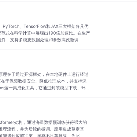
ch、TensorFlow和JAX三大框架各具优
式编程范式在科学计算中展现出190倍加速比。在生产
Ops核心组件，支持多模态数据处理和参数高效微调
南
心原理在于通过开源框架，在本地硬件上运行经过
的价值在于保障数据安全、降低推理成本，并支持深
llms这一集成化工具，它通过封装模型下载、环境
former架构，通过海量数据预训练获得强大的
型推理流程，并为后续的微调、应用集成奠定基
可能遇到依赖冲突、显存不足等挑战。为此，开