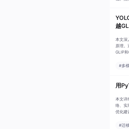
源社区涌
YO
越GL
本文深
原理。
GLIP
#多
用P
本文详
络、实
优化建
#迁