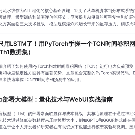
习流水线作为AI工程化的核心基础设施，经历了从单机脚本到分布式系统
预处理、模型训练和部署评估等环节，显著提升AI项目的可重复性和扩展
化方案面临三大技术挑战：模型规模爆炸式增长带来的显存压力、训练周
LoRA微调、RLHF）的缺失。通过容器化优化、量化
只用LSTM了！用PyTorch手搓一个TCN时间卷
TTh1数据集）
细介绍了如何使用PyTorch构建时间卷积网络（TCN）进行电力负荷预测
捉和梯度稳定性方面具有显著优势。文章包含完整的PyTorch实现代码、
发者快速掌握TCN在时间序列预测中的应用。
lab部署大模型：量化技术与WebUI实战指南
言模型（LLM）的部署常面临显存与成本挑战，其核心原理在于通过神
化技术通过降低参数精度来压缩模型大小，例如GPTQ和GGUF格式能
值在于让个人开发者和研究者在有限资源下也能进行模型实验与微调。应用
聚焦于在Google Colab免费GPU环境中，