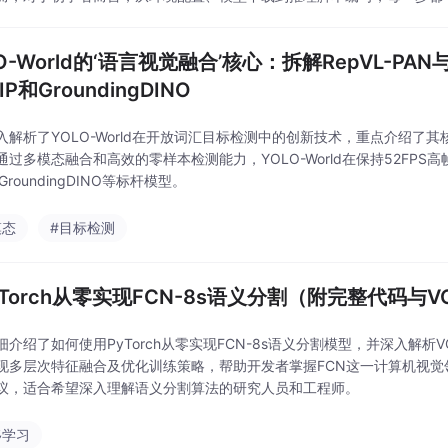
现了如start-llms这样的启动器项目，
LO-World的‘语言视觉融合’核心：拆解RepVL-
IP和GroundingDINO
入解析了YOLO-World在开放词汇目标检测中的创新技术，重点介绍了其核
通过多模态融合和高效的零样本检测能力，YOLO-World在保持52FPS
和GroundingDINO等标杆模型。
模态
#目标检测
yTorch从零实现FCN-8s语义分割（附完整代码与
细介绍了如何使用PyTorch从零实现FCN-8s语义分割模型，并深入解析V
现多层次特征融合及优化训练策略，帮助开发者掌握FCN这一计算机视
议，适合希望深入理解语义分割算法的研究人员和工程师。
移学习