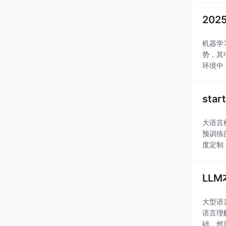
20
机器学
势，其
环境中，
st
大语言
预训练
度定制
配置、
LL
大型语
语言理
础。然