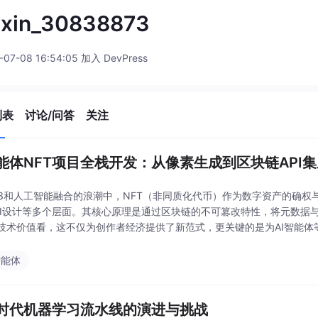
ixin_30838873
-07-08 16:54:05 加入 DevPress
列表
讨论/问答
关注
智能体NFT项目全栈开发：从像素生成到区块链API
b3和人工智能融合的浪潮中，NFT（非同质化代币）作为数字资产的确
PI设计等多个层面。其核心原理是通过区块链的不可篡改特性，将元数据与链
技术价值看，这不仅为创作者经济提供了新范式，更关键的是为AI智能体
中，开发者常使用Node.js生态的sh
智能体
M时代机器学习流水线的演进与挑战