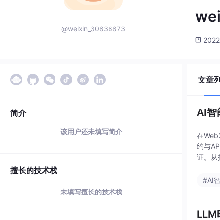
we
@weixin_30838873
2022
文章
AI
简介
该用户还未填写简介
在We
约与A
证。从
应用场景
擅长的技术栈
#AI
未填写擅长的技术栈
LL