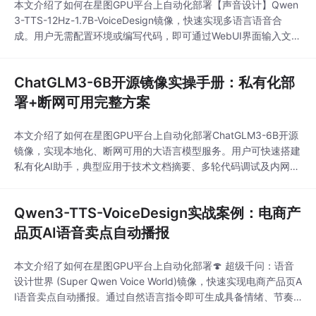
本文介绍了如何在星图GPU平台上自动化部署【声音设计】Qwen
3-TTS-12Hz-1.7B-VoiceDesign镜像，快速实现多语言语音合
成。用户无需配置环境或编写代码，即可通过WebUI界面输入文本
并生成自然、带情感的高质量语音，典型应用于跨境电商多语种商
品配音、教育听力材料制作及智能硬件离线语音播报。
ChatGLM3-6B开源镜像实操手册：私有化部
署+断网可用完整方案
本文介绍了如何在星图GPU平台上自动化部署ChatGLM3-6B开源
镜像，实现本地化、断网可用的大语言模型服务。用户可快速搭建
私有化AI助手，典型应用于技术文档摘要、多轮代码调试及内网知
识问答等场景，保障数据安全与响应实时性。
Qwen3-TTS-VoiceDesign实战案例：电商产
品页AI语音卖点自动播报
本文介绍了如何在星图GPU平台上自动化部署🍄 超级千问：语音
设计世界 (Super Qwen Voice World)镜像，快速实现电商产品页A
I语音卖点自动播报。通过自然语言指令即可生成具备情绪、节奏
与人群适配性的高质量语音，显著提升用户停留时长与转化率。