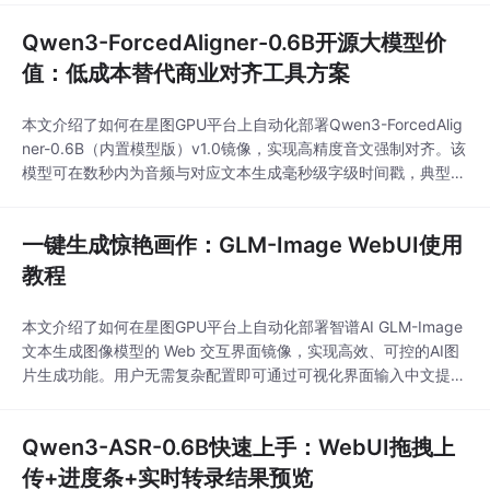
确性。
Qwen3-ForcedAligner-0.6B开源大模型价
值：低成本替代商业对齐工具方案
本文介绍了如何在星图GPU平台上自动化部署Qwen3-ForcedAlig
ner-0.6B（内置模型版）v1.0镜像，实现高精度音文强制对齐。该
模型可在数秒内为音频与对应文本生成毫秒级字级时间戳，典型应
用于字幕制作、语音精细剪辑及TTS语音质检等场景，显著提升音
视频内容生产效率。
一键生成惊艳画作：GLM-Image WebUI使用
教程
本文介绍了如何在星图GPU平台上自动化部署智谱AI GLM-Image
文本生成图像模型的 Web 交互界面镜像，实现高效、可控的AI图
片生成功能。用户无需复杂配置即可通过可视化界面输入中文提示
词，快速生成高质量图像，广泛适用于社交媒体配图、电商主图设
计等典型创作场景。
Qwen3-ASR-0.6B快速上手：WebUI拖拽上
传+进度条+实时转录结果预览