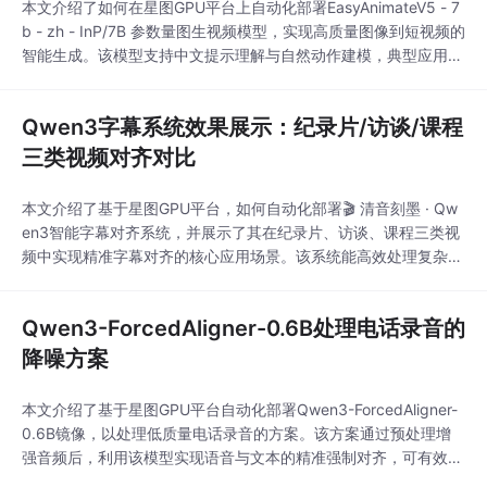
本文介绍了如何在星图GPU平台上自动化部署EasyAnimateV5 - 7
b - zh - InP/7B 参数量图生视频模型，实现高质量图像到短视频的
智能生成。该模型支持中文提示理解与自然动作建模，典型应用于
电商产品动效展示、社交媒体图文转视频等场景，显著提升视觉内
容创作效率。
Qwen3字幕系统效果展示：纪录片/访谈/课程
三类视频对齐对比
本文介绍了基于星图GPU平台，如何自动化部署🎬 清音刻墨 · Qw
en3智能字幕对齐系统，并展示了其在纪录片、访谈、课程三类视
频中实现精准字幕对齐的核心应用场景。该系统能高效处理复杂音
效、快速对话及专业术语，为视频创作者和教育工作者提供自动
化、高精度的字幕生成解决方案。
Qwen3-ForcedAligner-0.6B处理电话录音的
降噪方案
本文介绍了基于星图GPU平台自动化部署Qwen3-ForcedAligner-
0.6B镜像，以处理低质量电话录音的方案。该方案通过预处理增
强音频后，利用该模型实现语音与文本的精准强制对齐，可有效应
用于客服录音转写、会议纪要生成等场景，提升语音处理效率与准