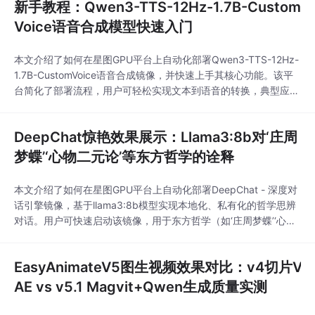
新手教程：Qwen3-TTS-12Hz-1.7B-Custom
Voice语音合成模型快速入门
本文介绍了如何在星图GPU平台上自动化部署Qwen3-TTS-12Hz-
1.7B-CustomVoice语音合成镜像，并快速上手其核心功能。该平
台简化了部署流程，用户可轻松实现文本到语音的转换，典型应用
场景包括为视频内容自动生成高质量、带情感的配音，极大提升了
多媒体内容创作的效率。
DeepChat惊艳效果展示：Llama3:8b对‘庄周
梦蝶’‘心物二元论’等东方哲学的诠释
本文介绍了如何在星图GPU平台上自动化部署DeepChat - 深度对
话引擎镜像，基于llama3:8b模型实现本地化、私有化的哲学思辨
对话。用户可快速启动该镜像，用于东方哲学（如‘庄周梦蝶’‘心物
二元论’）的深度阐释与跨文化概念分析，无需联网或上传数据，
保障思考的纯粹性与隐私性。
EasyAnimateV5图生视频效果对比：v4切片V
AE vs v5.1 Magvit+Qwen生成质量实测