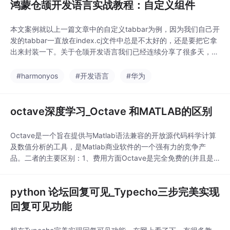
鸿蒙仓颉开发语言实战教程：自定义组件
本文案例就以上一篇文章中的自定义tabbar为例，因为我们自己开
发的tabbar一直放在index.cj文件中总是不太好的，还是要把它拿
出来封装一下。关于仓颉开发语言我们已经连续分享了很多天，相
信大家对于仓颉开发语言已经有了一定的了解。为了较大型项目的
文件管理，我在cangjie文件夹下创建了components文件夹，然后
#harmonyos
#开发语言
#华为
在这里创建组件文件，我创建的是yltabbar.cj.转载于: https
octave深度学习_Octave 和MATLAB的区别
Octave是一个旨在提供与Matlab语法兼容的开放源代码科学计算
及数值分析的工具，是Matlab商业软件的一个强有力的竞争产
品。二者的主要区别：1、费用方面Octave是完全免费的(并且是
开源的)，而Matlab是商业软件，价格很昂贵(当然，这在当前国情
下不是问题)。商业版的优势是有非常完善的服务，即使没有购买
python 论坛回复可见_Typecho三步完美实现
正版，也可以在MathWorks官方网站上获得很多非常有价值的资
源。2、占用空间Oc
回复可见功能