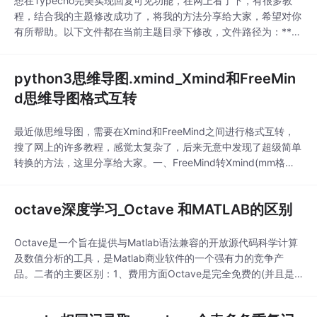
想在Typecho完美实现回复可见功能，在网上看了下，有很多教
程，结合我的主题修改成功了，将我的方法分享给大家，希望对你
有所帮助。以下文件都在当前主题目录下修改，文件路径为：**
网站根目录 /usr/themes/{主题名}**。第一步修改post.php文件找
到"content(); ?>"...
python3思维导图.xmind_Xmind和FreeMin
d思维导图格式互转
最近做思维导图，需要在Xmind和FreeMind之间进行格式互转，
搜了网上的许多教程，感觉太复杂了，后来无意中发现了超级简单
转换的方法，这里分享给大家。一、FreeMind转Xmind(mm格式
转xmind格式)Xmind本身支持FreeMind格式的思维导图，只需要
在Xmind里导入FreeMind的mm文件，另存为xmind格式就行了。
octave深度学习_Octave 和MATLAB的区别
二、Xmind转FreeMind(xmind格式转mm格
Octave是一个旨在提供与Matlab语法兼容的开放源代码科学计算
及数值分析的工具，是Matlab商业软件的一个强有力的竞争产
品。二者的主要区别：1、费用方面Octave是完全免费的(并且是
开源的)，而Matlab是商业软件，价格很昂贵(当然，这在当前国情
下不是问题)。商业版的优势是有非常完善的服务，即使没有购买