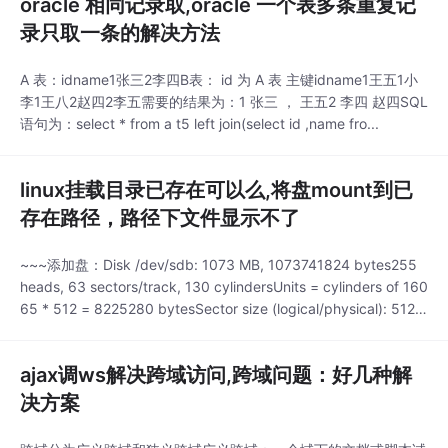
oracle 相同记录取,oracle 一个表多条重复记
正版，也可以在MathWorks官方网站上获得很多非常有价值的资
源。2、占用空间Oc
录只取一条的解决方法
A 表：idname1张三2李四B表： id 为 A 表 主键idname1王五1小
李1王八2赵四2李五需要的结果为：1 张三 ， 王五2 李四 赵四SQL
语句为：select * from a t5 left join(select id ,name fro...
linux挂载目录已存在可以么,将盘mount到已
存在路径，路径下文件显示不了
~~~添加盘：Disk /dev/sdb: 1073 MB, 1073741824 bytes255
heads, 63 sectors/track, 130 cylindersUnits = cylinders of 160
65 * 512 = 8225280 bytesSector size (logical/physical): 512 b
ytes / 512 bytesI/O size (
ajax调ws解决跨域访问,跨域问题：好几种解
决方案