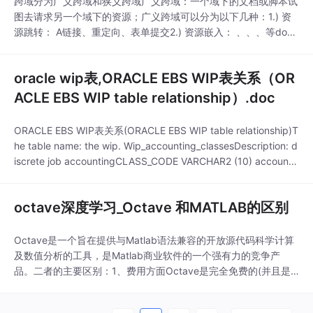
跨域分为广义跨域和狭义跨域广义跨域：一个域下的文档或脚本试
图去请求另一个域下的资源；广义跨域可以分为以下几种：1.) 资
源跳转： A链接、重定向、表单提交2.) 资源嵌入： 、、、等dom
标签，还有样式中background:url()、@font-face()等文件外链3.)
脚本请求： js发起的ajax请求、dom和js对象的跨域操作等狭义跨
oracle wip表,ORACLE EBS WIP表关系（OR
域：我们通常所说的跨域是指狭义跨域，也就是同源策咯
ACLE EBS WIP table relationship）.doc
ORACLE EBS WIP表关系(ORACLE EBS WIP table relationship)T
he table name: the wip. Wip_accounting_classesDescription: d
iscrete job accountingCLASS_CODE VARCHAR2 (10) account
ORGANIZATION_ID NUMBER organizati
octave深度学习_Octave 和MATLAB的区别
Octave是一个旨在提供与Matlab语法兼容的开放源代码科学计算
及数值分析的工具，是Matlab商业软件的一个强有力的竞争产
品。二者的主要区别：1、费用方面Octave是完全免费的(并且是
开源的)，而Matlab是商业软件，价格很昂贵(当然，这在当前国情
下不是问题)。商业版的优势是有非常完善的服务，即使没有购买