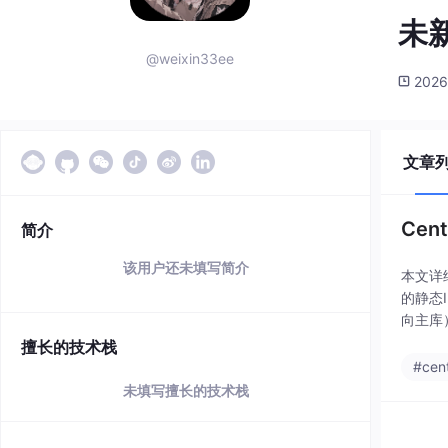
未新
@weixin33ee
2026
文章
Cen
简介
该用户还未填写简介
本文详细
的静态I
向主库
擅长的技术栈
#cen
未填写擅长的技术栈