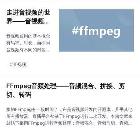
RGB_4444、ARGB_8888、RGBA_F16、HARDWARE。常用类型
走进音视频的世
是RGB_565和ARG...
界——音视频的
基本概念
音视频通用的基本概念
有码率、时长，而不同
音视频有不同的封装格
式、编码协议。其中视
频关键参数有分辨率、
#音视频
帧率、画质、旋转角
度、像素格式，而音频
关键参数有采样率、声
FFmpeg音频处理——音频混合、拼接、剪
道数、声道布局、音
切、转码
质、采样数、采样位
数、帧时长。接下来与
接触FFmpeg有一段时间了，它是音视频开发的开源库，几乎其他
大家详细探讨。...
所有播放器、直播平台都基于FFmpeg进行二次开发。本篇文章来
总结下采用FFmpeg进行音频处理：音频混合、音频剪切、音频拼
接与音频转码。采用android studio进行开发，配置build.gradle
文件：defaultConfig {......externalNativeBui