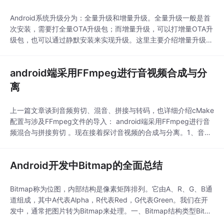
Android系统升级分为：全量升级和增量升级。全量升级一般是首
次安装，需要打全量OTA升级包；而增量升级，可以打增量OTA升
级包，也可以通过静默安装来实现升级。这里主要介绍增量升级的
全流程：获取升级包—&gt;验证升级包—&gt;版本对比—&gt;压缩
包解压—&gt;升级—&gt;进度监听—&gt;重启系统。一、获取升级
android端采用FFmpeg进行音视频合成与分
包获取升级包一般有两种方式：
离
上一篇文章谈到音频剪切、混音、拼接与转码，也详细介绍cMake
配置与涉及FFmpeg文件的导入： android端采用FFmpeg进行音
频混合与拼接剪切 。现在接着探讨音视频的合成与分离。1、音频
提取从多媒体文件中提取音频，关键命令为“-acodec copy -vn”，
其中“-acodec copy”是采用音频编码器拷贝音频流，“-vn”是去掉v
Android开发中Bitmap的全面总结
ideo视频流：/**
Bitmap称为位图，内部结构是像素矩阵排列。它由A、R、G、B通
道组成，其中A代表Alpha，R代表Red，G代表Green。我们在开
发中，通常把图片转为Bitmap来处理。一、Bitmap结构类型Bitm
ap按照内部结构，分为6种类型Config：ALPHA_8、RGB_565、A