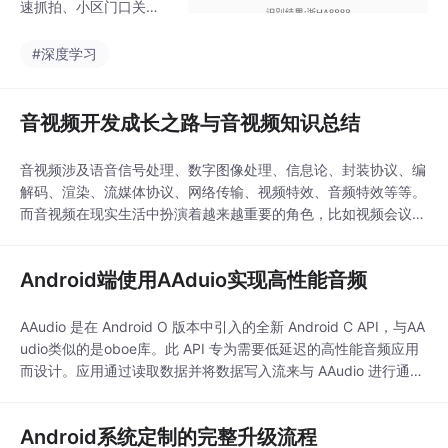
速抓拍、小区门口关
卡、车库入口关卡，甚
至出现在车载设备上。
#深度学习
它的工作原理大致这
样：使用摄像头充当“眼
睛”，使用openCV与深
音视频开发成长之路与音视频知识总结
度学习充当“大脑”。实
时车牌识别工作步骤：
音视频涉及语音信号处理、数字图像处理、信息论、封装协议、编
摄像头抓拍—&gt;open
解码、渲染、流媒体协议、网络传输、视频特效、音频特效等等。
CV初步定位车牌位置—
而音视频在现实生活中扮演着越来越重要的角色，比如视频会议、
&gt;二次确认车牌位置
短视频、直播、播放器、语音聊天等。所以，从事音视频工作是一
的左右上下边界—&gt;
件比较有意义的事情，挑战与机遇并存。本文主要从六个方面进行
车牌倾斜校正—&gt;车
Android端使用AAduio实现高性能音频
介绍：音视频开发基础、音视频进阶成长、音视频工作方向、音视
牌字符切割—&gt;车牌
频开源库、流媒体协议与音视频书籍。...
字符识别
AAudio 是在 Android O 版本中引入的全新 Android C API，与AA
udio类似的是oboe库。此 API 专为需要低延迟的高性能音频应用
而设计。应用通过读取数据并将数据写入流来与 AAudio 进行通
信。AAudio 在应用与 Android 设备的音频输入端及输出端之间传
输音频数据。应用通过读取和写入以 AAudioStream 结构表示的
Android系统定制的完整升级流程
音频流来传入和传出数据。这些读