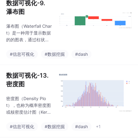
数据可视化-9.
瀑布图
瀑布图（Waterfall Char
t）是一种用于显示数据
的的图表，通过柱状条
的堆叠，将数据的变化
过程以类似瀑布流水的
#信息可视化
#数据挖掘
#dash
形式直观地呈现出来，
展示了一个初始值在经
过一系列的增加或减少
数据可视化-13.
的中间运算（如收入的
密度图
各项增减因素、成本的
构成变化等）后如何达
密度图（Density Plo
到最终值。
t），也称为概率密度图
或核密度估计图（Kern
el Density Estimate, K
DE），它通过计算数据
#信息可视化
#数据挖掘
#dash
+1
的密度估计来描绘数据