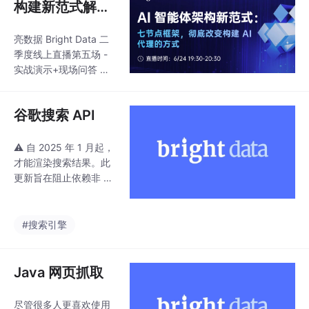
构建新范式解
析！
亮数据 Bright Data 二
季度线上直播第五场 -
实战演示+现场问答 扫
码预约直播，也可点击
链接进入报名网页。参
谷歌搜索 API
与问答还有机会获得亮
数据送出的精美礼品一
份！
⚠️ 自 2025 年 1 月起，
才能渲染搜索结果。此
更新旨在阻止依赖非 Ja
vaScript 方法的传统机
器人、爬虫与 SEO 工
具。因此，使用 Google
#搜索引擎
搜索进行市场研究或排
名分析的企业必须采用
支持 JavaScript 渲染
Java 网页抓取
的工具。
尽管很多人更喜欢使用