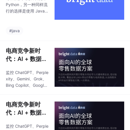
Python，另一种同样流
行的选择是使用 Java
进行网页抓取。下面是
一份循序渐进的指南，
帮助你轻松完成这一过
#java
程。—— 虽然有更高版
本，但 Java 11 仍是开
发者中应用最广泛的版
电商竞争新时
本。—— 构建自动化与
代：AI + 数据，
依赖管理工具。—— 用
才是真正的胜负
于开发 Java 软件的集
监控 ChatGPT、Perple
手
成开发环境（IDE）。
xity、Gemini、Grok、
—— 浏览器行为模拟器
Bing Copilot、Google
（如表单提交模拟）。
AI Mode 等主流AI引
擎。在ChatGPT、Perp
电商竞争新时
lexity等AI搜索引擎大行
其道的今天，您的品牌
代：AI + 数据，
在AI眼中是什么形象？
才是真正的胜负
的权威认证（AIMultipl
监控 ChatGPT、Perple
手
e，2026年2月），正式