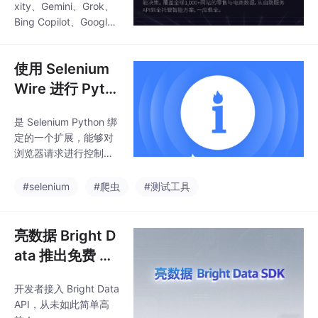
xity、Gemini、Grok、
推出面向AI时代的。结
Bing Copilot、Google
构化数据直接喂给您的
AI Mode 等主流AI引
AI大模型、智能体、价
擎。在ChatGPT、Perp
格引擎与AI助手，真正
使用 Selenium
lexity等AI搜索引擎大行
实现。追踪AI引擎对
其道的今天，您的品牌
Wire 进行 Pyth
在AI眼中是什么形象？
on 网络爬虫
的权威认证（AIMultipl
是 Selenium Python 绑
e，2026年2月），正式
定的一个扩展，能够对
推出面向AI时代的。结
浏览器请求进行控制。
构化数据直接喂给您的
它允许直接在使用 Sele
AI大模型、智能体、价
nium 的同时，从 Pytho
#selenium
#爬虫
#测试工具
格引擎与AI助手，真正
n 代码中实时拦截并修
实现。追踪AI引擎对
改请求与响应。注意该
库目前已停止维护，但
亮数据 Bright D
依然有不少爬虫技术和
ata 推出免费 Py
脚本在使用。
thon SDK
开发者接入 Bright Data
API，从未如此简单高