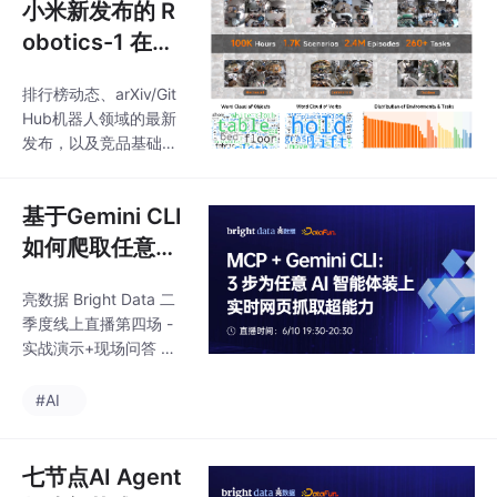
小米新发布的 R
obotics-1 在向
市场传递什么信
排行榜动态、arXiv/Git
息？
Hub机器人领域的最新
发布，以及竞品基础模
型的动态（如Physical I
ntelligence的π0.5、Go
基于Gemini CLI
ogle RT-X等）——让厂
商的研究团队获得持续
如何爬取任意数
的竞争情报，而非依靠
据？
人工追踪。Bright Data
亮数据 Bright Data 二
是数据基础设施层，能
季度线上直播第四场 -
将整个公开互联网——Y
实战演示+现场问答 扫
ouTube、TikTok、电商
码预约直播，也可点击
目录、教程内容、全球
【阅读原文】进入报名
#AI
住宅环境——转化为合
网页。参与问答还有机
规、持续刷新的数据管
会获得亮数据送出的精
道，正是这类UMI预
美礼品一份！
七节点AI Agent