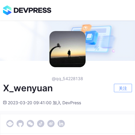
@qq_54228138
X_wenyuan
关注
2023-03-20 09:41:00 加入 DevPress