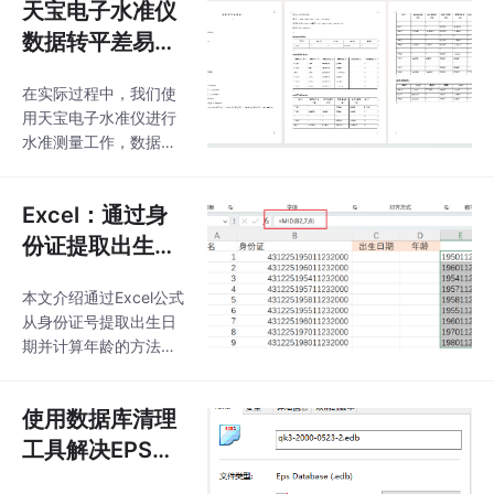
天宝电子水准仪
数据转平差易格
式，并生成水准
在实际过程中，我们使
平差报告
用天宝电子水准仪进行
水准测量工作，数据处
理一般是用铁四院和科
傻进行，美中不足的是
Excel：通过身
它们的报告是文本格
式，没有平差易那么美
份证提取出生日
观。
期并计算年龄
本文介绍通过Excel公式
从身份证号提取出生日
期并计算年龄的方法。
使用MID(B2,7,8)提取身
份证号码中的日期文
使用数据库清理
本，再用TEXT函数转换
为"年-月-日"格式。计
工具解决EPS文
算年龄时使用DATEDIF
件（*.edb)过大
函数，参数设置为"Y"可