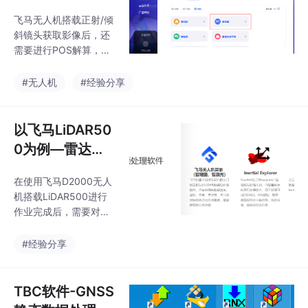
处理
飞马无人机搭载正射/倾
斜镜头获取影像后，还
需要进行POS解算，对
影像进行POS匹配和旋
转等处理。
#无人机
#经验分享
以飞马LiDAR50
0为例—雷达数
据预处理教程
在使用飞马D2000无人
机搭载LiDAR500进行
作业完成后，需要对数
据进行预处理，方便给
内业人员开展点云分类
#经验分享
等工作。
TBC软件-GNSS