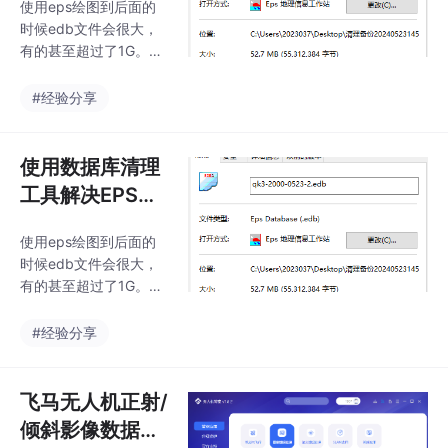
使用eps绘图到后面的
的问题
返回出生日期与当前日
时候edb文件会很大，
期的整年差值。操作过
有的甚至超过了1G。比
程中需注意将结果单元
如如下这个绘图面积不
格设置为日期格式以确
大，文件却有50多M。
#经验分享
保正确显示。
使用数据库清理
工具解决EPS文
件（*.edb)过大
使用eps绘图到后面的
的问题
时候edb文件会很大，
有的甚至超过了1G。比
如如下这个绘图面积不
大，文件却有50多M。
#经验分享
飞马无人机正射/
倾斜影像数据预