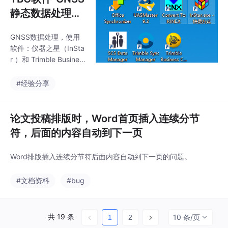
后，开机一直动不了，
静态数据处理与
后面查询原因是讯飞输
闰秒无效问题的
入法导致的，需要将其
GNSS数据处理，使用
解决
卸载，便可解决问题。
软件：仪器之星（InSta
一种方法是，趁着刚开
r ）和 Trimble Busines
机，还可以动一点，赶
s Center 。
紧将讯飞输入法卸载。
#经验分享
卸载完后便可恢复正
常。
论文投稿排版时，Word首页插入连续分节
符，后面的内容自动到下一页
Word排版插入连续分节符后面内容自动到下一页的问题。
#文档资料
#bug
共 19 条
10 条/页
1
2