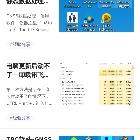
静态数据处理与
闰秒无效问题的
GNSS数据处理，使用
解决
软件：仪器之星（InSta
r ）和 Trimble Busines
s Center 。
#经验分享
电脑更新后动不
了—卸载讯飞解
决问题
第二种方法是，在一直
卡住动不了的情况下，
CTRL + alt + . 进入任
务管理器，点击详细界
面，找到讯飞输入法的
#经验分享
进程，结束其任务，然
后再将讯飞输入法卸
载。某次电脑自动更新
TBC软件-GNSS