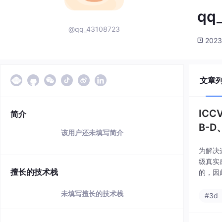
qq
@qq_43108723
2023
文章
ICC
简介
B-D
该用户还未填写简介
为解决
级真实
擅长的技术栈
的，因
Sca
未填写擅长的技术栈
#3d