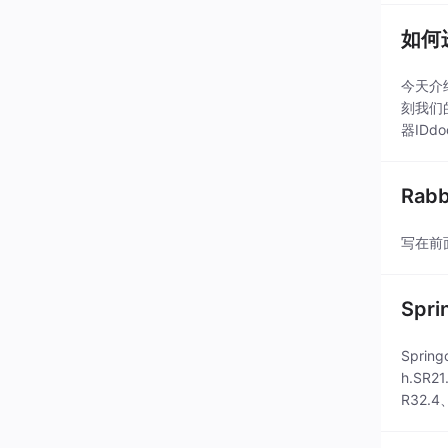
如何
今天介绍
刻我们的
器IDdo
Rab
写在前面
Spr
Spri
h.SR21
R32.4、