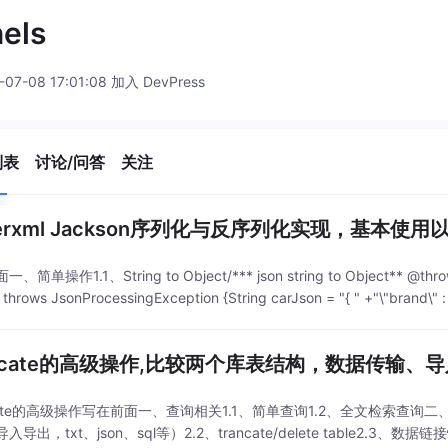
els
-07-08 17:01:08 加入 DevPress
列表
讨论/问答
关注
sterxml Jackson序列化与反序列化实现，基本使
简单操作1.1、String to Object/*** json string to Object** @throw
) throws JsonProcessingException {String carJson = "{ " +"\"brand\" 
vicate的高级操作,比较两个库表结构，数据传输、
cate的高级操作写在前面一、查询相关1.1、简单查询1.2、全文检索查询二、Table 
入导出，txt、json、sql等）2.2、trancate/delete table2.3