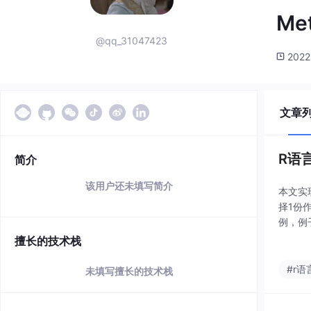
Me
@qq_31047423
2022
文章
R语
简介
该用户还未填写简介
本文实
择1份
例，例
留最佳的训
擅长的技术栈
#r语
未填写擅长的技术栈