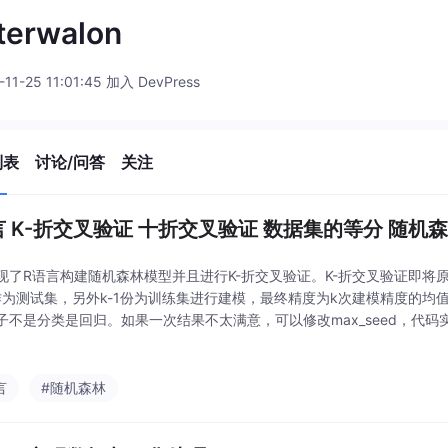
terwalon
-11-25 11:01:45 加入 DevPress
列表
讨论/问答
关注
言 K-折交叉验证 十折交叉验证 数据集的等分 随机
现了R语言构建随机森林模型并且进行K-折交叉验证。K-折交叉验证即将
作为测试集，另外k-1份为训练集进行建模，最终精度为k次建模精度的均
子不是分类是回归。如果一次结果不太满意，可以修改max_seed，代
练结果。............
言
#随机森林