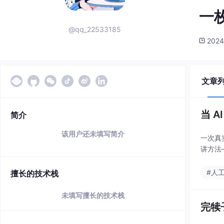
一
@qq_22533185
2024
文章
当 A
简介
该用户还未填写简介
一次真
讲方法
#人
擅长的技术栈
未填写擅长的技术栈
完犊