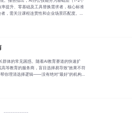
困境。报告指出，AI办公技能分为基础层（1-2个
合效率提升、零基础及工具替换需求者，核心标准
决者，需关注课程连贯性和企业场景匹配度。选
南
家长群体的常见困惑。随着AI教育赛道的快速扩
或高等教育的服务商，盲目选择易导致“效果不符
，帮你理清选择逻辑——没有绝对“最好”的机构，