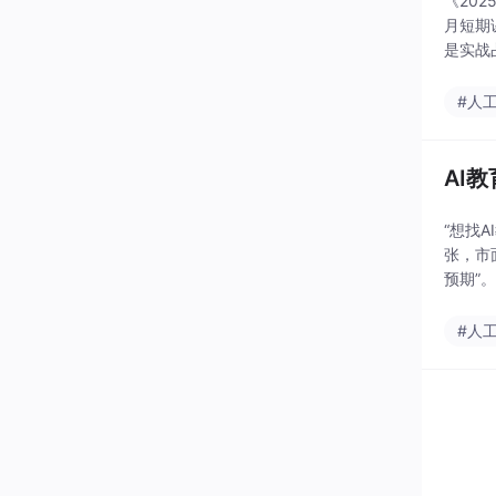
《20
月短期
是实战
择关键
#人
AI
“想找
张，市
预期”
只有最
#人