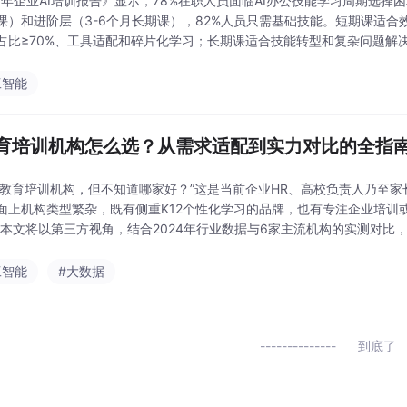
25年企业AI培训报告》显示，78%在职人员面临AI办公技能学习周期选择
课）和进阶层（3-6个月长期课），82%人员只需基础技能。短期课适
占比≥70%、工具适配和碎片化学习；长期课适合技能转型和复杂问题解
在于匹配个人技能缺口、可投入时间和职业
工智能
教育培训机构怎么选？从需求适配到实力对比的全指
AI教育培训机构，但不知道哪家好？”这是当前企业HR、高校负责人乃至
面上机构类型繁杂，既有侧重K12个性化学习的品牌，也有专注企业培训
。本文将以第三方视角，结合2024年行业数据与6家主流机构的实测对比
适配你需求的机构。
工智能
#大数据
到底了