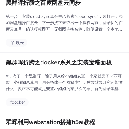
黑群晖折腾之百度网盘云同步
第一步，安装cloud sync套件中心搜索"cloud sync"安装打开，添
加网盘选择百度云，下一步接下来弹出一个授权网页，登录你的百
度云账号，确认授权即可，无截图连接名称，随便设置一个本地路
径，自己创建一个文件夹用来存放远程路径，不用管同步方向，默
认的双向下一步这样就完了，但是百度云存的文件什么同步到nas
#百度云
呢？接下来就是教你...
黑群晖折腾之docker系列之安装宝塔面板
rt，有了一个黑群晖，除了用来给小姐姐安置一个家就完了？不可
能，必须物尽其用，用来搭建一个网站也行，后续继续研究还能做
什么，反正不可能就是安置小姐姐的家那么简单。首先登录黑群晖
的web管理界面，套件中心，搜索docker，安装docker，因为我
安装过了，随意显示的是打开docker安装cnetos6打开docker，
#docker
注册表，搜索guytonguyton/centos6 ,下载拉...
群晖利用webstation搭建h5ai教程