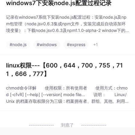
windows7下安装node.js配置过程记录
记录在windows7系统下安装node.js配置过程：安装node.js及np
m包管理（node.jsv0.6.3集成npm文件，安装完成后自动添加环
境变量）：下载node.jsv0.6.3及npm1.1.0-alpha-2 window下的
安装文件：http://nodejs.org/dist/v0.6.3/node-v0.6.3.msi
#node.js
#windows
#express
+1
linux权限---【600，644，700，755，71
1，666，777】
chmod命令详解 使用权限：所有使用者 使用方式：chmo
d [-cfvR] [--help] [--version] mode file... 说明： Linux/
Unix 的档案存取权限分为三级 : 档案拥有者、群组、其他。利用 c
hmod 可以藉以控制档案如何被他人所存取。 mode ：权限设
定字串，格式如下 ：[ugoa...][[+-=
到底了