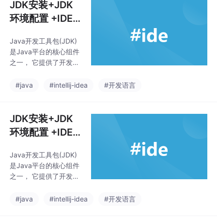
JDK安装+JDK
环境配置 +IDEA
的安装（超详细
Java开发工具包(JDK)
版，看了必会）
是Java平台的核心组件
之一， 它提供了开发、
编译、调试和运行Java
应用程序所需的工具和
#java
#intellij-idea
#开发语言
库。JDK在Java开发中
起着至关重要的作用。
它包含了Java编译器(a
JDK安装+JDK
vac) 和Java虚拟机Q
环境配置 +IDEA
(JVM) ，这两个组件是
的安装（超详细
Java应用程序的核心部
Java开发工具包(JDK)
版，看了必会）
分。IDEA全称Intellij ID
是Java平台的核心组件
EA，是用于java语言开
之一， 它提供了开发、
发的集成环境（把代码
编译、调试和运行Java
编写，编译，执行，调
应用程序所需的工具和
#java
#intellij-idea
#开发语言
试等多种功能综合到一
库。JDK在Java开发中
起的