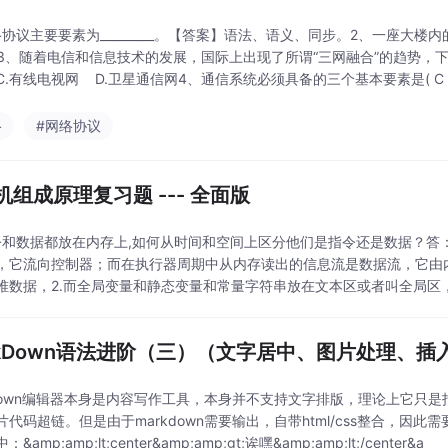
络协议主要要素为_________。【答案】语法、语义、同步。2、一座大楼内的
。3、随着电信和信息技术的发展，国际上出现了所谓“三网融合”的趋势，下列
C.有线电视网 D.卫星通信网4、通信系统必须具备的三个基本要素是( C )
络
#网络协议
机组成原理复习题 --- 全面版
令和数据都放在内存上,如何从时间和空间上区分他们是指令还是数据？答
，它流向控制器；而在执行器周期中从内存读出的信息流是数据流，它由内
堆数据，2.而全局变量和静态变量和常量字符串放在文本区或者叫全局区
。他们分别有一个段基
rkDown语法进阶（三）（文字居中、图片处理、
kdown编辑器本身是内容写作工具，本身并不支持文字排版，理论上它只
片代码超链。但是由于markdown需要输出，自带html/css整合，因此
&amp;amp;lt;center&amp;amp;gt;诶嘿&amp;amp;lt;/center&a