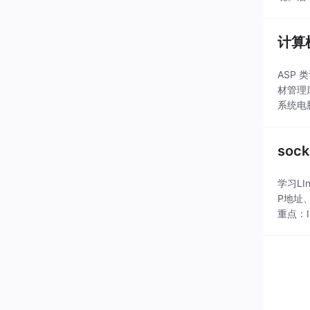
计算
ASP
材管理
系统电
籍管理系
soc
学习L
P地址、
重点：I