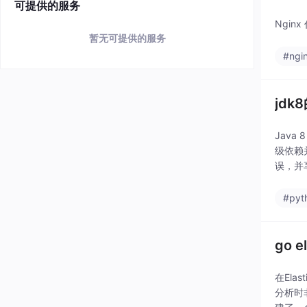
可提供的服务
Ngin
暂无可提供的服务
#ngi
jdk
Java
级依赖
误，并
#pyt
go 
在El
分析时非