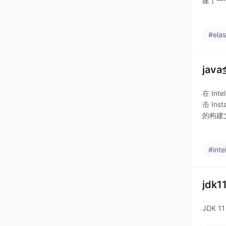
建了一个
和 Ran
#elas
jav
在 Int
击 In
的构建文
#intel
jdk
JDK