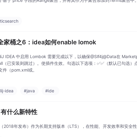
基于 price 字段的Range聚合，并将其作为子聚合添加到Terms聚合中。使用 
geAggregation 来构建一个
ticsearch
a全家桶之6：idea如何enable lomok
elliJ IDEA 中启用 Lombok 需要完成以下，以确保@Slf4j@Data在 Marke
stall（已安装则跳过）。使插件生效。勾选以下选项：✅✅（默认已勾选）点击
件（pom.xml或。
lij-idea
#java
#ide
11有什么新特性
 11（2018年发布）作为长期支持版本（LTS），在性能、开发效率和安