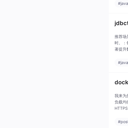
#jav
jdbc
推荐场
时。：领
著提升
#jav
doc
我来为
负载均衡
HTTP
#pos