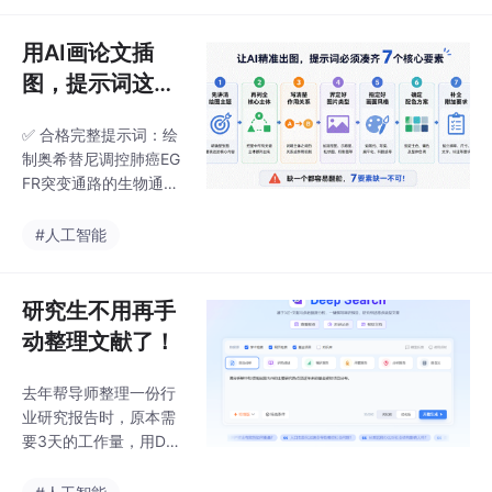
常态，撰写论文中途对
与各大期刊对 AI 辅助的
话中断、推理内容丢
界定标准，参考文献可
用AI画论文插
失，严重打断科研思
一键切换各类期刊规范
图，提示词这么
路。仅支持境外信用卡
格式，省去人工逐条核
扣费，不兼容微信、支
写绝不翻车！
对的繁琐步骤。此次知
付宝，个人充值流程繁
✅ 合格完整提示词：绘
网下架行动，是一次面
琐，
制奥希替尼调控肺癌EG
向全行业的合规预警，
FR突变通路的生物通路
预示 AI 相关学术审查将
图，包含细胞膜EGFR受
常态化。放眼国际，Na
体、下游激酶级联反
#人工智能
ture、柳叶刀等顶刊早
应、核内c-Myc转录因
已出台对应规范，仅允
子，展示奥希替尼结合
许在论文方法、致谢部
受体阻断通路激活的上
研究生不用再手
分说明 AI 辅助
下游关系，用扁平化科
动整理文献了！
研示意风格，蓝绿色专
业配色，透明背景，画
去年帮导师整理一份行
面不额外加文字标注，
业研究报告时，原本需
同时适配PPT汇报和SCI
要3天的工作量，用Dee
期刊插图要求。：如果
p Search半天就完成
你已经写了简单短句，
了：我输入主题后，它