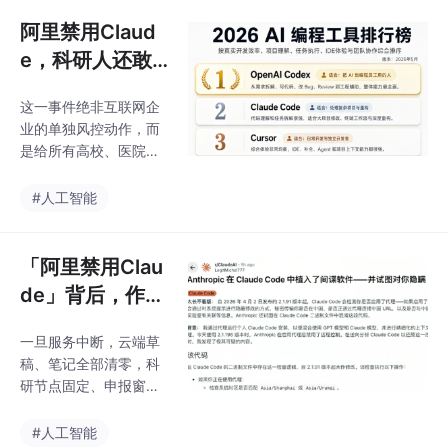
匹配最优模型能力，同
幕，具备自主任务拆
时规避了境外模型访
阿里禁用Claud
解、多模块协同、可溯
问、充值的繁琐难
e，科研人还敢
题。，实现科研工作闭
用国外AI写标
环。无需混搭多款工具
这一事件绝非互联网企
书、论文吗？
软件，从课题立项、文
业的单独风控动作，而
献调研，到论文撰写、
是给所有高校、医院、
成果美化，全部流程一
药企的科研人敲响合规
站式完成，极大节省科
警钟：不少科研人长期
#人工智能
研时间，提升工作效
依靠Claude撰写国自然
率。当通用大模型纷纷
标书、梳理临床数据、
涨价、能力却依旧受
撰写SCI论文，如今境
「阿里禁用Clau
限，深耕医学科研领域
外AI的封号、数据泄
的垂直平台MedPeer，
de」背后，作为
露、合规三重风险集中
成为
科研人该警惕什
暴露，科研核心成果一
一旦服务中断，云端草
么？
旦外泄，可能断送专
稿、笔记全部清零，科
利、课题甚至学术生
研节点固定、申报窗口
涯。作为国内头部生物
不等人，工具断供带来
医药一站式科研平台，
的工期延误、成果丢
#人工智能
MedPeer拥有近百万注