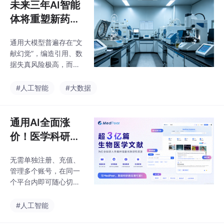
未来三年AI智能
体将重塑新药研
发全流程工作模
通用大模型普遍存在“文
式
献幻觉”，编造引用、数
据失真风险极高，而Me
dPeer通过绑定真实可
溯源文献与基金数据
#人工智能
#大数据
库，从根源规避AI编造
问题，同时配套模拟评
审、AIGC检测模块，投
通用AI全面涨
稿前可完成稿件全维度
价！医学科研人
自检，大幅降低返修、
别再多头付费，
拒稿概率，也是很多科
无需单独注册、充值、
一个MedPeer就
研人员日常必备工具。
管理多个账号，在同一
综合近年Nature系列综
够了
个平台内即可随心切换
述的行业预判，未来三
模型，针对文献精读、
年是新药研发模式变革
课题构思、文本润色、
#人工智能
的关键窗口期，碎片化
逻辑推演等不同需求，
单点AI工具时代正式落