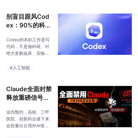
失，往往是不可逆的。
册科研用户、八十余项
境外AI默认采集所有对
自主知识产权，Web端
话内容用于模型训练，
别盲目跟风Cod
与手机APP国内服务器
一旦原创研究、未公开
本地化
ex：90%的科研
数据被收录，会直接导
人都用错了它！
致论文、课题、专利丧
Codex的本职工作是写
失新颖性，面临投稿被
代码，不是做科研。对
拒、申报失败的结局。
绝大多数临床、实验方
依托平台成熟的论文写
向的科研人来说，选一
作、科研绘图、基金申
款能直接解决你问题的
#人工智能
报、模拟评审、AIGC检
垂直工具，比跟风用一
测、科研合规自查体
款“听起来很厉害”的工
系，可一站式完成从选
具，重要得多。有评测
Claude全面封禁
题调研、文稿撰写、插
显示，虽然在综合能力
图设计到投稿风控的
释放重磅信号：
上Codex排第一，但普
科研AI拼算力只
通用户要真正发挥它的
业内预判，高校、三甲
是表象，数据保
威力，必须先跨过CLI部
医院、创新药企接下来
署和本地环境配置的门
密才不可突破底
会批量出台境外AI使用
槛。很多人被“AI做科研”
线
禁令，所有手握临床数
的宣传冲昏了头，以为