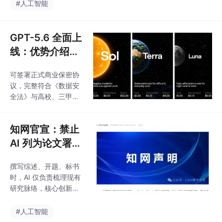
据、未公开课题、专利
#人工智能
打开Codex，输入一句
方案的科研人，都必须
“帮我写篇论文”，它就
重新审视工具选择标
能交付一篇可投稿的稿
准。产品采用模块化隔
GPT-5.6 全面上
件。打个比方：
离设计，通用问答、文
线：优势介绍以
献检索、基金申报功能
及国内使用攻略
分区独立，临床原始数
可签署正式商业保密协
据、未公开标书可单独
议，完整符合《数据安
在隔离模块处理，避免
全法》与高校、三甲医
敏感内容混入公共交互
院科研伦理审查标准，
链路，同时配套团队权
支持机构批量采购、私
限管控、操作日志留存
知网官宣：禁止
有化部署，科研处审计
功能，满足院校、药企
全程可追溯，彻底消除
AI 列为论文署名
内部合规审查要求。大
数据泄露、成果外流的
规模封禁事件已经敲响
作者，凡标注 G
后顾之忧。官方服务器
警钟，未来科研数字化
撰写综述、开题、标书
emini、DeepSe
全部部署海外，国内常
时，AI 仅负责梳理现有
ek 等 AI 为作者
规网络无法直连，依靠
研究脉络，核心创新、
非合规中转工具不仅存
的稿件统一下架
实验数据由研究者自主
在法律风险，高峰期频
填充，完整保留人的主
#人工智能
繁断线、数十秒延迟是
导地位，完全符合知网