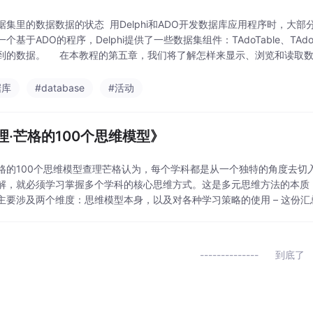
据集里的数据数据的状态 用Delphi和ADO开发数据库应用程序时，大部分
个基于ADO的程序，Delphi提供了一些数据集组件：TAdoTable、T
到的数据。 在本教程的第五章，我们将了解怎样来显示、浏览和读取数
据库
#database
#活动
理·芒格的100个思维模型》
格的100个思维模型查理芒格认为，每个学科都是从一个独特的角度去切
解，就必须学习掌握多个学科的核心思维方式。这是多元思维方法的本质
主要涉及两个维度：思维模型本身，以及对各种学习策略的使用 – 这份
深度理解、认知阶梯等)学习策略的教材。1. 机会成本
到底了