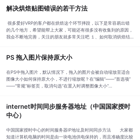
解决烘焙贴图错误的若干方法
很多爱好VRP的客户都在烘焙这个环节摔跤，以下是常容易出错
的几个地方，希望能帮上大家，可能还有很多没有收集到的原因，
我会不断地完善，关注的朋友就多常关注吧 １、如何取消烘焙结
果再次烘焙 在做图过程中，很多人经常会对第一次做的图其中某
一部分感到不满意，需要对相关参数进行重新调整，如调整灯光参
PS 拖入图片保持原大小
数与材质属性等，调整后的物体必须进行重新烘焙。在重新烘焙
时，需要将物体前一次的烘
在PS中拖入图片，默认情况下，拖入的图片会被自动缩放至适合
图像大小如何保持原大小，不进行缩放呢？在“编辑”——“首选项”
——“常规”标签页，取消勾选“在置入时调整图像大小”...
internet时间同步服务器地址（中国国家授时
中心）
中国国家授时中心的时间服务器IP地址及时间同步方法 大家都
知道计算机电脑的时间是由一块电池供电保持的，而且准确度比较