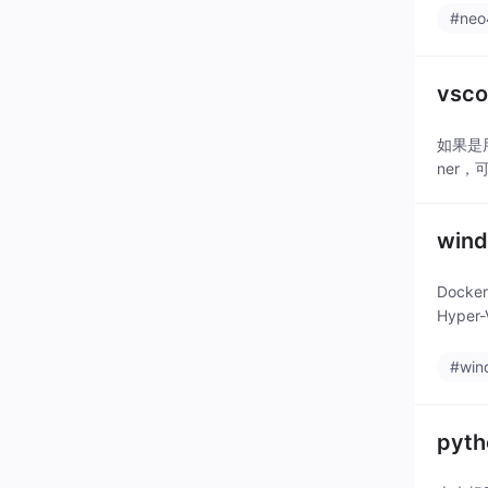
#neo
vs
如果是用
ner，可
win
Docke
Hyper
#win
pyth