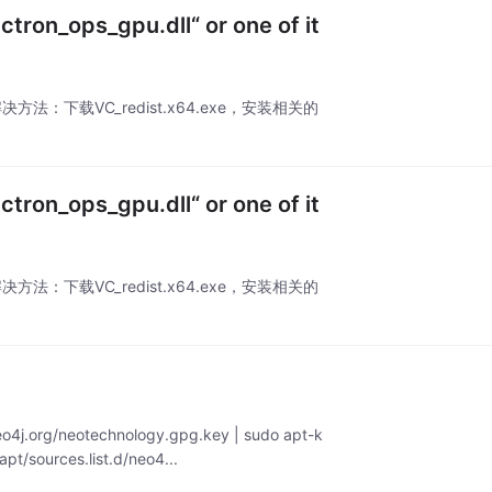
ctron_ops_gpu.dll“ or one of it
方法：下载VC_redist.x64.exe，安装相关的
ctron_ops_gpu.dll“ or one of it
方法：下载VC_redist.x64.exe，安装相关的
g/neotechnology.gpg.key | sudo apt-k
apt/sources.list.d/neo4...