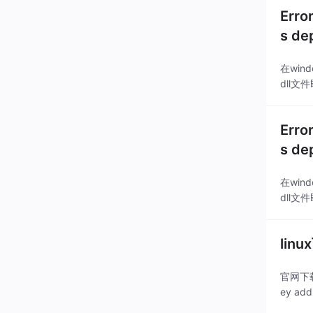
Erro
s de
在win
dll
Erro
s de
在win
dll
lin
官网下载客
ey add 