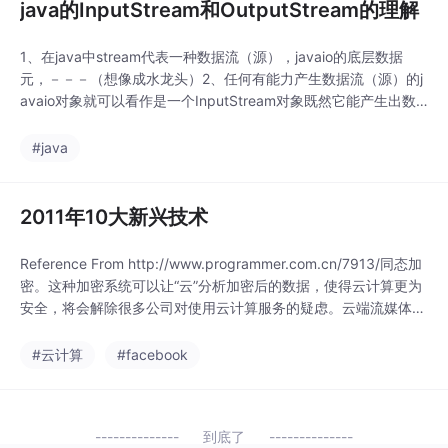
java的InputStream和OutputStream的理解
1、在java中stream代表一种数据流（源），javaio的底层数据
元，－－－（想像成水龙头）2、任何有能力产生数据流（源）的j
avaio对象就可以看作是一个InputStream对象既然它能产生出数
据，我们就可以将数据取出，java对封装的通用方法就read()方法
了－－（出水龙头）3、任何有能力接收数据源(流)的javaio对象我
#java
们就可以看作是一个OutputStream对象同样，它能接收
2011年10大新兴技术
Reference From http://www.programmer.com.cn/7913/同态加
密。这种加密系统可以让“云”分析加密后的数据，使得云计算更为
安全，将会解除很多公司对使用云计算服务的疑虑。云端流媒体技
术。可以将移动设备的输入送到数据中心运行的软件
#云计算
#facebook
到底了