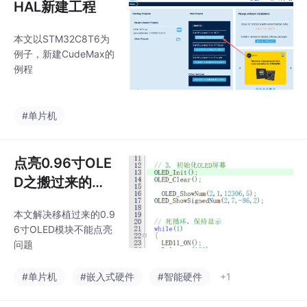
HAL新建工程
本文以STM32C8T6为
例子，新建CudeMax的
例程
#单片机
点亮0.96寸OLE
D之搬过来的代
码，但是自己OL
本文解决移植过来的0.9
ED不能亮
6寸OLED模块不能点亮
问题
#单片机
#嵌入式硬件
#智能硬件
+1