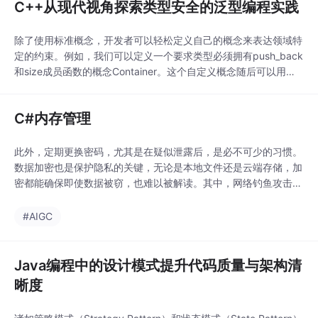
C++从现代视角探索类型安全的泛型编程实践
除了使用标准概念，开发者可以轻松定义自己的概念来表达领域特
定的约束。例如，我们可以定义一个要求类型必须拥有push_back
和size成员函数的概念Container。这个自定义概念随后可以用于
约束算法，确保只对满足条件的容器类型进行实例化，极大增强了
代码的健壮性和可读性。
C#内存管理
此外，定期更换密码，尤其是在疑似泄露后，是必不可少的习惯。
数据加密也是保护隐私的关键，无论是本地文件还是云端存储，加
密都能确保即使数据被窃，也难以被解读。其中，网络钓鱼攻击是
最为常见的陷阱之一。此外，恶意软件也是重大威胁，它可能潜伏
在看似无害的下载链接中，一旦安装，便会窃取数据或破坏系统。
#AIGC
同时，启用双重身份验证（2FA）能显著提升账户安全性，因为它
要求除了密码外，还需另一重验证，如手机验证码。在数
Java编程中的设计模式提升代码质量与架构清
晰度