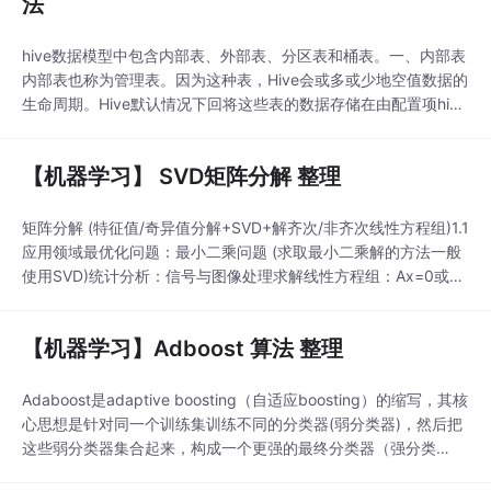
法
hive数据模型中包含内部表、外部表、分区表和桶表。一、内部表
内部表也称为管理表。因为这种表，Hive会或多或少地空值数据的
生命周期。Hive默认情况下回将这些表的数据存储在由配置项hiv
e.metastore.warehouse.dir所定义的目录（比如/user/hive/ware
house）的子目录下。如果我有一个表test，那么在HDFS中会创
【机器学习】 SVD矩阵分解 整理
建/user/hive/wareh...
矩阵分解 (特征值/奇异值分解+SVD+解齐次/非齐次线性方程组)1.1
应用领域最优化问题：最小二乘问题 (求取最小二乘解的方法一般
使用SVD)统计分析：信号与图像处理求解线性方程组：Ax=0或Ax
=bAx=0或Ax=b奇异值分解：可以降维，同时可以降低数据存储
需求1.2 矩阵是什么矩阵是什么取决于应用场景矩阵可以是：只是
【机器学习】Adboost 算法 整理
一堆数：如果不对这堆数建立一些运算规则...
Adaboost是adaptive boosting（自适应boosting）的缩写，其核
心思想是针对同一个训练集训练不同的分类器(弱分类器)，然后把
这些弱分类器集合起来，构成一个更强的最终分类器（强分类
器）。它有一个明显的特点就是排除一些不必要的特征值，把模型