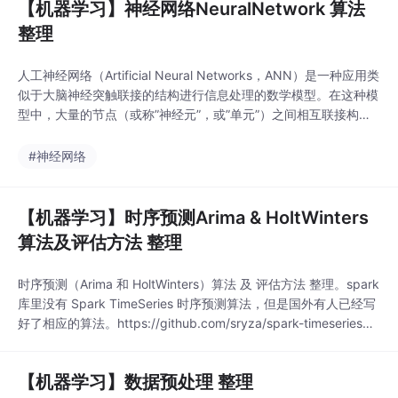
【机器学习】神经网络NeuralNetwork 算法
整理
人工神经网络（Artificial Neural Networks，ANN）是一种应用类
似于大脑神经突触联接的结构进行信息处理的数学模型。在这种模
型中，大量的节点（或称”神经元”，或”单元”）之间相互联接构成
网络，即”神经网络”，以达到处理信息的目的。神经网络通常需要
进行训练，训练的过程就是网络进行学习的过程。训练改变了网络
#神经网络
节点的连接权的值使其具有分类的功能，经过训练的网络就可用于
对象的识别。..
【机器学习】时序预测Arima & HoltWinters
算法及评估方法 整理
时序预测（Arima 和 HoltWinters）算法 及 评估方法 整理。spark
库里没有 Spark TimeSeries 时序预测算法，但是国外有人已经写
好了相应的算法。https://github.com/sryza/spark-timeseries时
间序列分析时间序列，就是按时间顺序排列的，随时间变化的数据
序列。生活中各领域各行业太多时间序列的数据了，销售额，顾客
【机器学习】数据预处理 整理
数，访问量...