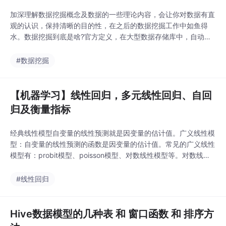
加深理解数据挖掘概念及数据的一些理论内容，会让你对数据有直
观的认识，保持清晰的目的性，在之后的数据挖掘工作中如鱼得
水。数据挖掘到底是啥?官方定义，在大型数据存储库中，自动地
发现有用信息的过程。数据挖掘的一般过程：1、 数据预处理2、
数据挖掘3、 后处理1、预处理。通常数据挖掘需要较大的数据
#数据挖掘
量，这些数据可能格式不同，存在缺失值或无效值，即是数据清洗
处理这些‘脏’数据。...
【机器学习】线性回归，多元线性回归、自回
归及衡量指标
经典线性模型自变量的线性预测就是因变量的估计值。广义线性模
型：自变量的线性预测的函数是因变量的估计值。常见的广义线性
模型有：probit模型、poisson模型、对数线性模型等。对数线性
模型里有：logistic regression、Maxinum entropy。1.线性回归
原理其中，为偏置参数，M为特征数目，为基函数（径向基函数(r
#线性回归
bf)、sigmoid基函数等），特...
Hive数据模型的几种表 和 窗口函数 和 排序方