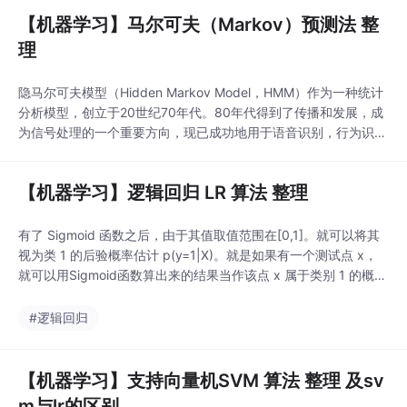
训练放在关键特征值数据上。它的算法过程如下：Adaboost从以
【机器学习】马尔可夫（Markov）预测法 整
上概念可以看出它有两种分类器，一种是y1称之为弱分类器，另外
一种是Y...
理
隐马尔可夫模型（Hidden Markov Model，HMM）作为一种统计
分析模型，创立于20世纪70年代。80年代得到了传播和发展，成
为信号处理的一个重要方向，现已成功地用于语音识别，行为识
别，文字识别以及故障诊断等领域。基本理论隐马尔可夫模型是马
尔可夫链的一种，它的状态不能直接观察到，但能通过观测向量序
【机器学习】逻辑回归 LR 算法 整理
列观察到，每个观测向量都是通过某些概率密度分布表现为各种状
态，每一个观测向...
有了 Sigmoid 函数之后，由于其值取值范围在[0,1]。就可以将其
视为类 1 的后验概率估计 p(y=1|X)。就是如果有一个测试点 x，
就可以用Sigmoid函数算出来的结果当作该点 x 属于类别 1 的概率
大小。于是，非常自然地，把 Sigmoid 函数计算得到的值大于等
于0.5的归为类别1，小于0.5的归为类别0：1.逻辑斯蒂回归模型L
#逻辑回归
R模型主要用于分类模型，细...
【机器学习】支持向量机SVM 算法 整理 及sv
m与lr的区别