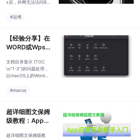
x后，外网无法访问80
端口的实战解决方案
#运维
【经验分享】在
WORD或Wps软
件下，文档目录
文档目录显示 {TOC
显示｛TOC\o“1
\o"1-3"}的问题处理，
-3“} 的问题处理
以macOS上的Word和
WPS举例示范
#macos
超详细图文保姆
级教程：App开
发新手入门
超详细图文保姆级教
（一）