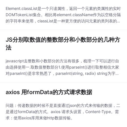
分..
Element.classList是一个只读属性，返回一个元素的类属性的实时
DOMTokenList集合。相比将element.className作为以空格分隔
的字符串来使用，classList是一种更方便的访问元素的类列表的方
法。语法：const elementClasses = elementNodeReference.cla
ssList;返回值elementClas...
JS分别取数值的整数部分和小数部分的几种方
法
javascript去整数和小数部分的方法有很多，梳理一下可以进行自
由选择使用一.取数值整数部分1.使用parseInt()进行取整相信大家
对parseInt()是非常熟悉了，parseInt(string, radix) string为字符
串，radix为介于2-36之间的数。使用者告诉这个函数string（比
如11）是radix（比如2）进制的，函数将默认返回string以十进
axios 用formData的方式请求数据
制...
问题：传递数据的时候不是直接通过json的方式来传输的数据，二
是通过formData的方式。axios 请求头设置，Content-Type。需
求：使用axios库用来做http数据传输。