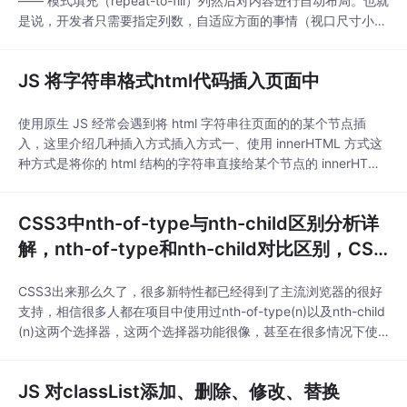
—— 模式填充（repeat-to-fill）列然后对内容进行自动布局。也就
是说，开发者只需要指定列数，自适应方面的事情（视口尺寸小则
显示列数少，反之则多）交给浏览器来处理就行了，也不需要用媒
体查询。比如我们可以用grid-template-columns:repeat(6,1fr)来
JS 将字符串格式html代码插入页面中
指定该容器中包含6列，每列宽度轨道...
使用原生 JS 经常会遇到将 html 字符串往页面的的某个节点插
入，这里介绍几种插入方式插入方式一、使用 innerHTML 方式这
种方式是将你的 html 结构的字符串直接给某个节点的 innerHTML
属性：var name = 'leo';var htmlStr = `<div><span>${name}</
span></di...
CSS3中nth-of-type与nth-child区别分析详
解，nth-of-type和nth-child对比区别，CSS
3强大选择器nth-of-type，nth-child
CSS3出来那么久了，很多新特性都已经得到了主流浏览器的很好
支持，相信很多人都在项目中使用过nth-of-type(n)以及nth-child
(n)这两个选择器，这两个选择器功能很像，甚至在很多情况下使
用的作用是相同的，但又有差异，容易给人造成困扰，我之前也是
困扰了一段时间，查了忘，忘了查，浪费了很多时间。这里做一个
JS 对classList添加、删除、修改、替换
测试以及梳理，以便查询参考记忆。elt:nth-child(n)：所干的事情