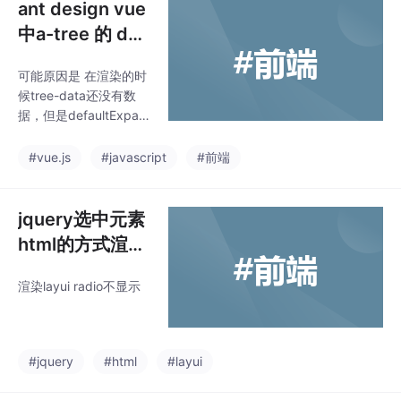
ant design vue
中a-tree 的 def
aultExpandAll
可能原因是 在渲染的时
无效的问题
候tree-data还没有数
据，但是defaultExpan
dAll设置过了，当tree-
data获取到数据的时候
#vue.js
#javascript
#前端
defaultExpandAll就已
经不在有效了。antd vu
e 的api里面说的是 def
jquery选中元素
aultExpandAll，但实际
html的方式渲染l
上用的是是 default-ex
ayui radio不显
pand-all。整个树设置
渲染layui radio不显示
示
为打开状态，但是设置
defaultExpandAll无
效，并不能展开所有节
#jquery
#html
#layui