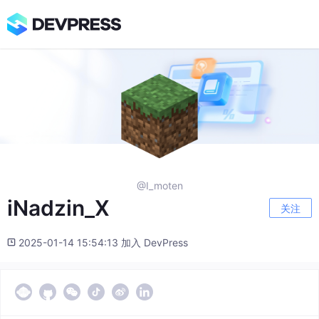
@I_moten
iNadzin_X
关注
2025-01-14 15:54:13 加入 DevPress