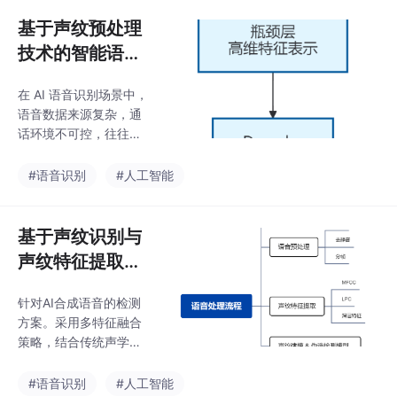
P与音频服务，结合模
型量化、异步流水线与
基于声纹预处理
GPU优化，解决延迟、
技术的智能语音
并发及资源占用等工程
识别实现
痛点。最终实现93%准
在 AI 语音识别场景中，
确率与280ms响应延
语音数据来源复杂，通
迟，验证了系统稳定
话环境不可控，往往伴
性。项目核心体会：AI
随强背景噪声、回声、
落地不仅是模型调优，
通道失真以及大量无效
#语音识别
#人工智能
更是数据、算法与系统
静音片段。如果直接对
工程的有效协同。
原始语音进行识别或声
纹建模，效果会明显下
基于声纹识别与
降。因此，在整个系统
声纹特征提取的
中，。熙瑾会悟系统，
智能语音识别技
基于“可落地、可部署”
针对AI合成语音的检测
术
的原则，设计了一套基
方案。采用多特征融合
于声纹预处理的智能语
策略，结合传统声学特
音处理流程，为后续的
征（MFCC、LPC）和
诈骗识别、说话人建模
深层声纹特征（x-vect
#语音识别
#人工智能
和行为分析提供高质量