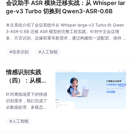
会议助手 ASR 模块迁移实战：从 Whisper lar
ge-v3 Turbo 切换到 Qwen3-ASR-0.6B
本文系统介绍了会议系统中从 Whisper large-v3 Turbo 向 Qwen
3-ASR-0.6B 迁移 ASR 模型的完整工程实践。针对中文会议增
多、方言识别、边缘部署等新需求，通过构建统一适配层、保持 A
PI 兼容、实现双跑对比测试和影子模式灰度，在不重写业务链路
的前提下完成引擎替换。文章详细阐述了环境隔离、断网部署、时
#语音识别
#人工智能
间戳分阶段接入及一键回滚等关键策略，提供了一套可测试、可灰
度、可回
情感识别实践
（四）：从模型
到工程落地，这
针对离线场景下的情感
一步才是真正的
识别需求，我们完成了
分水岭
从数据处理、多模态模
型训练到工程化落地的
完整闭环。系统采用模
#人工智能
块化架构拆分ASR、NL