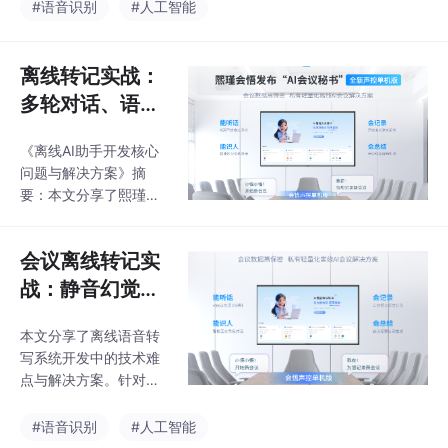
过碎问题。通过自适应
#语音识别
#人工智能
过滤(音频前处理)和多
级分句策略(文本后处
理)的协同优化，显著提
离线转记实战：
升了系统性能。音频处
多轮对话、语音
理采用自适应增益(AG
交互与记忆管理
C)和降噪技术改善输入
《离线AI助手开发核心
问题解决方案
质量，文本处理则通过
问题与解决方案》摘
三级分句(时间窗口、标
要：本文分享了熙瑾会
点恢复、语义规则)和缓
悟离线转记产品开发中
冲机制实现自然流畅的
的实战经验，重点解决
输出。特别推荐WebRT
会议离线转记实
了离线场景下的四大技
C Audio Processing模
术难题：1）通过滑动窗
战：静音幻觉修
块进行音频处理，并强
口和权重排序机制优化
调
复、Qwen-ASR
多轮对话连贯性；2）采
本文分享了离线语音转
集成与高并发优
用轻量化ASR模型和分
写系统开发中的技术难
化
片预处理技术提升语音
点与解决方案。针对静
识别准确率；3）构建
音幻觉问题，采用三层
分层记忆管理体系解决
降噪+VAD增强方案；基
#语音识别
#人工智能
存储冗余问题；4）应
于Qwen-ASR模型优化