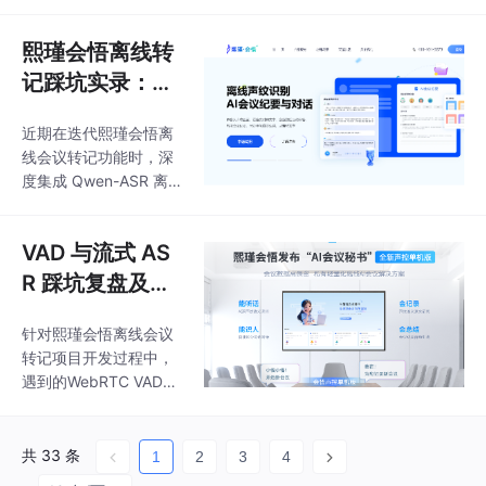
用INT8量化和向量检索
时间戳对齐，误差控制
技术实现端侧高效推
在50ms内；通过多进
熙瑾会悟离线转
理。最终使多轮对话连
程隔离、内存复用等技
记踩坑实录：实
贯率提升95%，语音识
术实现32路高并发稳定
别准确率达98%，存储
时纠错 SDK 适
运行。系统最终实现了
冗余降低
近期在迭代熙瑾会悟离
配问题深度排查
纯净转写、精准时间
线会议转记功能时，深
戳、低延迟等目标，适
与解决方案
度集成 Qwen-ASR 离
用于企业本地化部署场
线语音模型与第三方实
景。文章详细介绍了从
时纠错 SDK。实际开发
音频预处理、模型优化
VAD 与流式 AS
联调阶段，频繁遇到 S
到高并发架构的全链路
DK 初始化失败、流式
R 踩坑复盘及完
技术方案，为离线语音
纠错失效、长音频内存
识别项目提供了实战参
整解决方案
溢出、文本错乱等一系
考。
针对熙瑾会悟离线会议
列线上从未出现的适配
转记项目开发过程中，
问题。本文结合真实项
遇到的WebRTC VAD人
目排坑经历，从技术
声检测不准、流式ASR
栈、问题复现、根因分
静音幻觉、音频分片错
析、分步解决方案、优
位、端侧推理卡顿四大
共 33 条
1
2
3
4
化效果全方位复盘，记
问题进行深度复盘。结