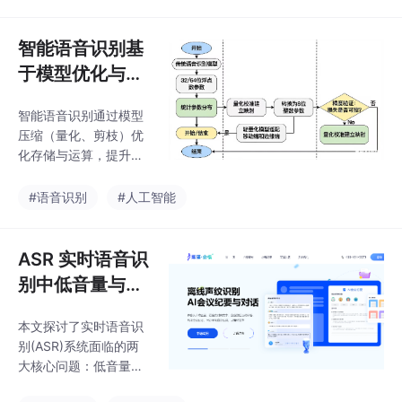
or等），从声纹提取和
输入。
伪造检测两个维度构建
识别能力。针对合成语
智能语音识别基
音，系统采用"传统规则
于模型优化与部
+深度学习"的混合方
署技术的轻量化
法：先用频谱异常、韵
智能语音识别通过模型
方案
律节奏等规则快速筛
压缩（量化、剪枝）优
选，再通过CNN/LST
化存储与运算，提升效
M/Transformer等深度
率与实时性；增量学习
模型进行精细检测。方
应对新型语音，保证模
#语音识别
#人工智能
案注重实际部署，通过
型更新；利用TensorFlo
捕捉声学细节的人工痕
w Lite等工具实现高效
迹，在保证
部署，适应移动端和边
ASR 实时语音识
缘设备。
别中低音量与断
句过碎问题的优
本文探讨了实时语音识
化实践
别(ASR)系统面临的两
大核心问题：低音量导
致的识别不稳定和断句