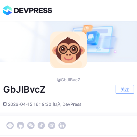
@GbJlBvcZ
GbJlBvcZ
关注
2026-04-15 16:19:30 加入 DevPress