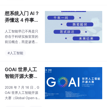
正式提出 Agentic Enter
prise（智能体企业） 全
新战略，将 Gemini Ent
想系统入门 AI？
erprise Agent Platform
弄懂这 4 件事就
定位为 Vertex AI 的进
够了
化核心载体，直指当前
人工智能早已不再是只
企业 AI 落地的普遍痛
存在于科研实验室里的
点。
前沿概念，而是渗透进
日常办公、衣食出行、
工业生产、医疗教育等
#人工智能
方方面面的实用技术。
不管是日常使用的智能
对话工具、一键生成图
GOAI 世界人工
文视频的创作软件，还
智能开源大赛官
是工厂里自动作业的机
网上线，全球报
械臂、出行时辅助驾驶
2026 年 7 月 16 日，G
名正式开启
的车辆，背后都离不开
OAI 世界人工智能开源
AI 技术的支撑。
大赛（Global Open-so
urce AI Challenge）官