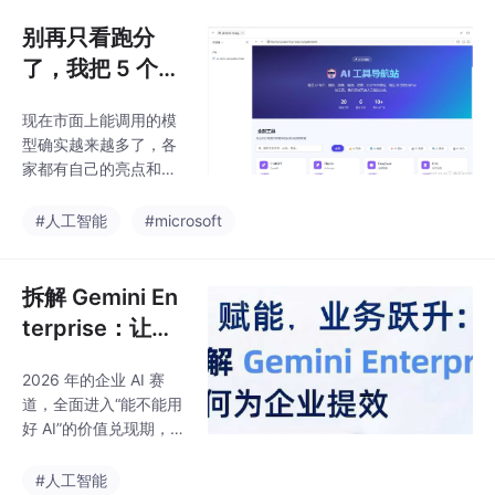
格更低，听起来都挺
猛。但真正用到工作流
别再只看跑分
里，会发现另一件事：
了，我把 5 个模
模型强不强，不只看它
型拉去跑了一次
会不会回答问题，还要
现在市面上能调用的模
真实 Agent 任
看它能不能把一个任务
型确实越来越多了，各
完整跑完。
务
家都有自己的亮点和侧
重点，光看宣传文档和
跑分数据其实很难判断
#人工智能
#microsoft
哪个真正适合自己——
尤其是当任务从单轮对
话延伸到多步操作的时
拆解 Gemini En
候，情况就更加复杂
terprise：让企
了。所以我就想着，不
业 AI 从零散工
如把几个主流模型都拉
2026 年的企业 AI 赛
具升级为统一工
出来实际跑一遍，看看
道，全面进入“能不能用
它们真实表现到底如
作入口
好 AI”的价值兑现期，G
何，也好给自己找个手
oogle Cloud 在今年 4
感。
月的 Next 2026 大会上
#人工智能