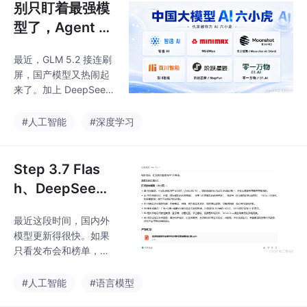
新战略，将 Gemini Ent
别只盯着最强模
erprise Agent Platform
型了，Agent 场
定位为 Vertex AI 的进
景更该看这类 Fl
化核心载体，直指当前
最近，GLM 5.2 接连刷
ash 档模型
企业 AI 落地的普遍痛
屏，国产模型又热闹起
点。
来了。加上 DeepSeek
V4、MiniMax M3，还
有阶跃星辰的 Step-3.7
#人工智能
#深度学习
-Flash，国产大模型这
一波可以说是你追我
赶，热度一下子又上来
Step 3.7 Flas
了。可能有小伙伴对阶
h、DeepSee
跃模型不熟悉哈，阶跃
k、MiniMax、G
也是AI六小虎之一。
最近这段时间，国内外
emini、GPT，
模型更新得很快。如果
谁更适合Agen
只看发布会和榜单，大
t？
家都会觉得每个模型都
很强。参数更大、上下
#人工智能
#语言模型
文更长、推理更强、价