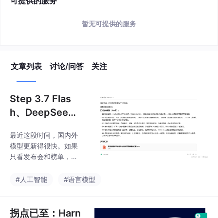
可提供的服务
暂无可提供的服务
文章列表
讨论/问答
关注
Step 3.7 Flas
h、DeepSee
k、MiniMax、G
最近这段时间，国内外
emini、GPT，
模型更新得很快。如果
谁更适合Agen
只看发布会和榜单，大
t？
家都会觉得每个模型都
很强。参数更大、上下
#人工智能
#语言模型
文更长、推理更强、价
格更低，听起来都挺
猛。但真正用到工作流
拐点已至：Harn