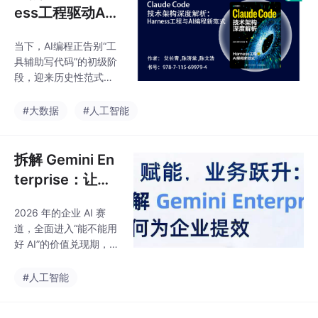
里，会发现另一件事：
ess工程驱动AI
模型强不强，不只看它
编程范式全面革
会不会回答问题，还要
当下，AI编程正告别“工
新
看它能不能把一个任务
具辅助写代码”的初级阶
完整跑完。
段，迎来历史性范式拐
点。过往依托大模型的
代码生成、智能补全等
#大数据
#人工智能
能力，仅实现了开发效
率的单点提升，始终未
能突破“人主导、AI辅
拆解 Gemini En
助”的传统开发逻辑，无
terprise：让企
法适配复杂项目、全链
业 AI 从零散工
路交付、持续迭代的工
2026 年的企业 AI 赛
具升级为统一工
业化软件工程需求。
道，全面进入“能不能用
作入口
好 AI”的价值兑现期，G
oogle Cloud 在今年 4
月的 Next 2026 大会上
#人工智能
正式提出 Agentic Enter
prise（智能体企业） 全