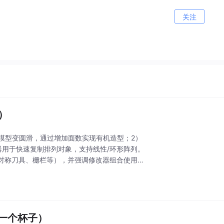
关注
列）
角模型变圆滑，通过增加面数实现有机造型；2）
器用于快速复制排列对象，支持线性/环形阵列。
对称刀具、栅栏等），并强调修改器组合使用时
做一个杯子）